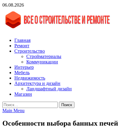
Skip
06.08.2026
to
content
vgasa.ru
Строительный журнал. Всё о строительстве и ремонтах
Главная
Ремонт
Строительство
Стройматериалы
Коммуникации
Интерьер
Мебель
Недвижимость
Архитектура и дизайн
Ландшафтный дизайн
Магазин
Найти:
Main Menu
Особенности выбора банных печей