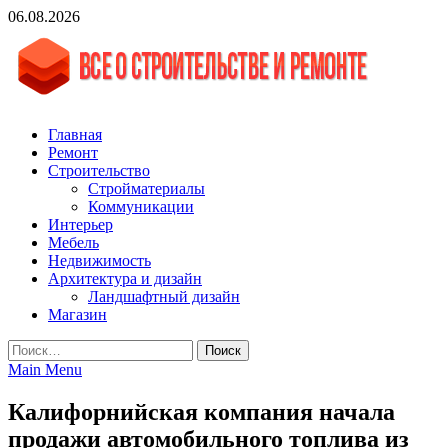
Skip
06.08.2026
to
content
vgasa.ru
Строительный журнал. Всё о строительстве и ремонтах
Главная
Ремонт
Строительство
Стройматериалы
Коммуникации
Интерьер
Мебель
Недвижимость
Архитектура и дизайн
Ландшафтный дизайн
Магазин
Найти:
Main Menu
Калифорнийская компания начала
продажи автомобильного топлива из