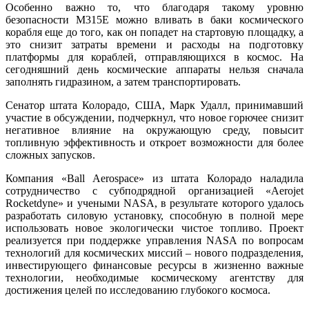
Особенно важно то, что благодаря такому уровню
безопасности M315E можно вливать в баки космического
корабля еще до того, как он попадет на стартовую площадку, а
это снизит затраты времени и расходы на подготовку
платформы для кораблей, отправляющихся в космос. На
сегодняшний день космические аппараты нельзя сначала
заполнять гидразином, а затем транспортировать.
Сенатор штата Колорадо, США, Марк Удалл, принимавший
участие в обсуждении, подчеркнул, что новое горючее снизит
негативное влияние на окружающую среду, повысит
топливную эффективность и откроет возможности для более
сложных запусков.
Компания «Ball Aerospace» из штата Колорадо наладила
сотрудничество с субподрядной организацией «Aerojet
Rocketdyne» и учеными NASA, в результате которого удалось
разработать силовую установку, способную в полной мере
использовать новое экологически чистое топливо. Проект
реализуется при поддержке управления NASA по вопросам
технологий для космических миссий – нового подразделения,
инвестирующего финансовые ресурсы в жизненно важные
технологии, необходимые космическому агентству для
достижения целей по исследованию глубокого космоса.