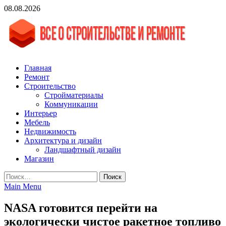
Skip
08.08.2026
to
content
vgasa.ru
Строительный журнал. Всё о строительстве и ремонтах
Главная
Ремонт
Строительство
Стройматериалы
Коммуникации
Интерьер
Мебель
Недвижимость
Архитектура и дизайн
Ландшафтный дизайн
Магазин
Найти:
Main Menu
NASA готовится перейти на
экологически чистое ракетное топливо