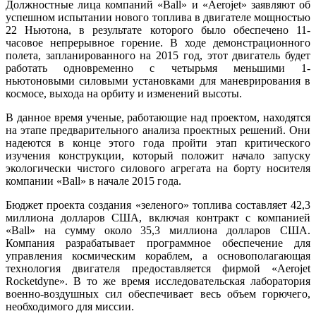
Должностные лица компаний «Ball» и «Aerojet» заявляют об
успешном испытании нового топлива в двигателе мощностью
22 Ньютона, в результате которого было обеспечено 11-
часовое непрерывное горение. В ходе демонстрационного
полета, запланированного на 2015 год, этот двигатель будет
работать одновременно с четырьмя меньшими 1-
ньютоновыми силовыми установками для маневрирования в
космосе, выхода на орбиту и изменений высоты.
В данное время ученые, работающие над проектом, находятся
на этапе предварительного анализа проектных решений. Они
надеются в конце этого года пройти этап критического
изучения конструкции, который положит начало запуску
экологически чистого силового агрегата на борту носителя
компании «Ball» в начале 2015 года.
Бюджет проекта создания «зеленого» топлива составляет 42,3
миллиона долларов США, включая контракт с компанией
«Ball» на сумму около 35,3 миллиона долларов США.
Компания разрабатывает программное обеспечение для
управления космическим кораблем, а основополагающая
технология двигателя предоставляется фирмой «Aerojet
Rocketdyne». В то же время исследовательская лаборатория
военно-воздушных сил обеспечивает весь объем горючего,
необходимого для миссии.