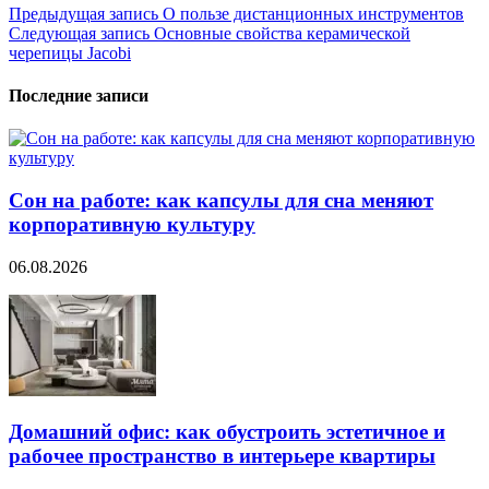
Навигация
Предыдущая запись
О пользе дистанционных инструментов
Следующая запись
Основные свойства керамической
по
черепицы Jacobi
записям
Последние записи
Сон на работе: как капсулы для сна меняют
корпоративную культуру
06.08.2026
Домашний офис: как обустроить эстетичное и
рабочее пространство в интерьере квартиры