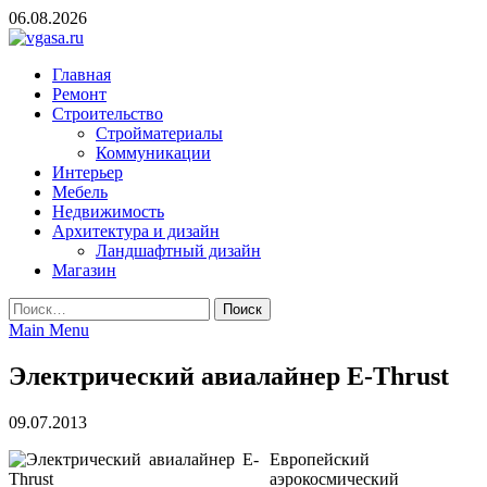
Skip
06.08.2026
to
content
vgasa.ru
Строительный журнал. Всё о строительстве и ремонтах
Главная
Ремонт
Строительство
Стройматериалы
Коммуникации
Интерьер
Мебель
Недвижимость
Архитектура и дизайн
Ландшафтный дизайн
Магазин
Найти:
Main Menu
Электрический авиалайнер E-Thrust
09.07.2013
Европейский
аэрокосмический