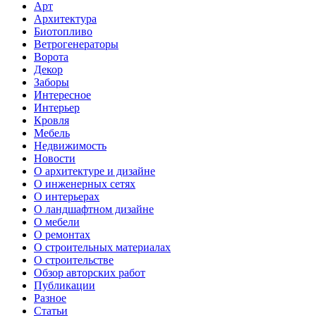
Арт
Архитектура
Биотопливо
Ветрогенераторы
Ворота
Декор
Заборы
Интересное
Интерьер
Кровля
Мебель
Недвижимость
Новости
О архитектуре и дизайне
О инженерных сетях
О интерьерах
О ландшафтном дизайне
О мебели
О ремонтах
О строительных материалах
О строительстве
Обзор авторских работ
Публикации
Разное
Статьи