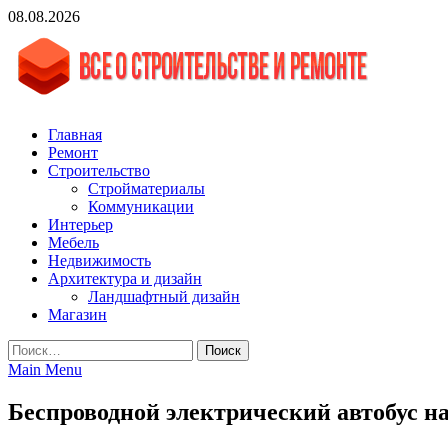
Skip
08.08.2026
to
content
vgasa.ru
Строительный журнал. Всё о строительстве и ремонтах
Главная
Ремонт
Строительство
Стройматериалы
Коммуникации
Интерьер
Мебель
Недвижимость
Архитектура и дизайн
Ландшафтный дизайн
Магазин
Найти:
Main Menu
Беспроводной электрический автобус н