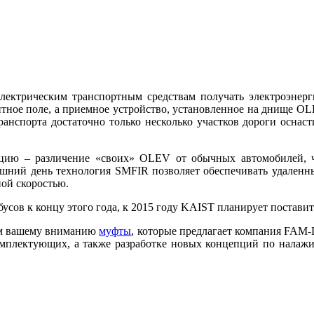
электрическим транспортным средствам получать электроэнер
тное поле, а приемное устройство, установленное на днище OLE
ранспорта достаточно только несколько участков дороги оснас
цию – различение «своих» OLEV от обычных автомобилей, чт
яшний день технология SMFIR позволяет обеспечивать удаленны
ой скоростью.
сов к концу этого года, к 2015 году KAIST планирует поставит
ем вашему вниманию
муфты
, которые предлагает компания FAM-
мплектующих, а также разработке новых концепций по налаж