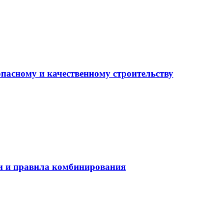
опасному и качественному строительству
еи и правила комбинирования