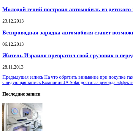
Молодой гений построил автомобиль из детского
23.12.2013
Беспроводная зарядка автомобиля станет возмож
06.12.2013
Житель Израиля превратил свой грузовик в пере
28.11.2013
Навигация
Предыдущая запись
На что обратить внимание при покупке газ
Следующая запись
Компания JA Solar достигла рекорда эффек
по
записям
Последние записи