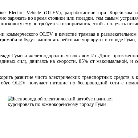
ine Electric Vehicle (OLEV), разработанное при Корейском 
но заряжать во время стоянки или поездки, тем самым устраняя
 поскольку ему не требуется токоприемник, чтобы получать пита
и коммерческого OLEV в качестве трамвая в развлекательном п
лектромобили будут выполнять рейсовые маршруты в городе Гуми
ежду Гуми и железнодорожным вокзалом Ин-Донг, протяженность
шадиных сил), двигаясь на скорости, 85% от максимальной, и
орить развитие чисто электрических транспортных средств в 
втобус OLEV получает питание по беспроводной сети с пом