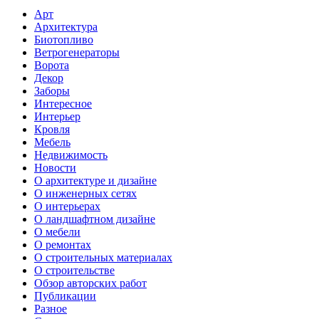
Арт
Архитектура
Биотопливо
Ветрогенераторы
Ворота
Декор
Заборы
Интересное
Интерьер
Кровля
Мебель
Недвижимость
Новости
О архитектуре и дизайне
О инженерных сетях
О интерьерах
О ландшафтном дизайне
О мебели
О ремонтах
О строительных материалах
О строительстве
Обзор авторских работ
Публикации
Разное