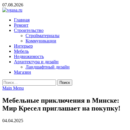
Skip
07.08.2026
to
content
vgasa.ru
Строительный журнал. Всё о строительстве и ремонтах
Главная
Ремонт
Строительство
Стройматериалы
Коммуникации
Интерьер
Мебель
Недвижимость
Архитектура и дизайн
Ландшафтный дизайн
Магазин
Найти:
Main Menu
Мебельные приключения в Минске:
Мир Кресел приглашает на покупку!
04.04.2025