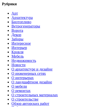
Рубрики
Арт
Архитектура
Биотопливо
Ветрогенераторы
Ворота
Декор
Заборы
Интересное
Интерьер
Кровля
Мебель
Недвижимость
Новости
О архитектуре и дизайне
О инженерных сетях
О интерьерах
О ландшафтном дизайне
О мебели
О ремонтах
О строительных материалах
О строительстве
Обзор авторских работ