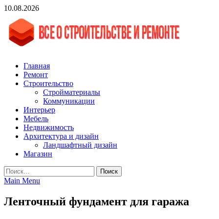
Skip
10.08.2026
to
content
vgasa.ru
Строительный журнал. Всё о строительстве и ремонтах
Главная
Ремонт
Строительство
Стройматериалы
Коммуникации
Интерьер
Мебель
Недвижимость
Архитектура и дизайн
Ландшафтный дизайн
Магазин
Найти:
Main Menu
Ленточный фундамент для гаража