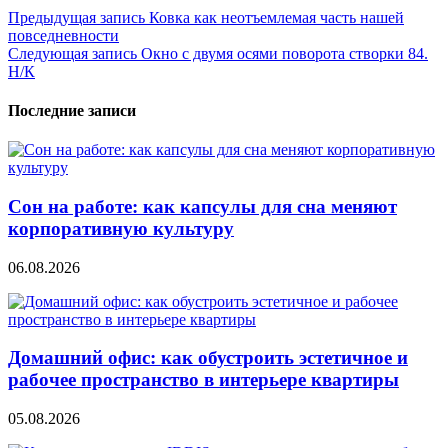
Навигация
Предыдущая запись
Ковка как неотъемлемая часть нашей
повседневности
по
Следующая запись
Окно с двумя осями поворота створки 84.
записям
Н/К
Последние записи
Сон на работе: как капсулы для сна меняют
корпоративную культуру
06.08.2026
Домашний офис: как обустроить эстетичное и
рабочее пространство в интерьере квартиры
05.08.2026