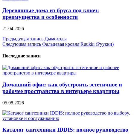
Деревянные дома из бруса под ключ:
преимущества и особенности
21.04.2026
Навигация
Предыдущая запись
Дымоходы
Следующая запись
Фальцевая кровля Ruukki (Руукки)
по
записям
Последние записи
Домашний офис: как обустроить эстетичное и
рабочее пространство в интерьере квартиры
05.08.2026
Каталог сантехники IDDIS: полное руководство