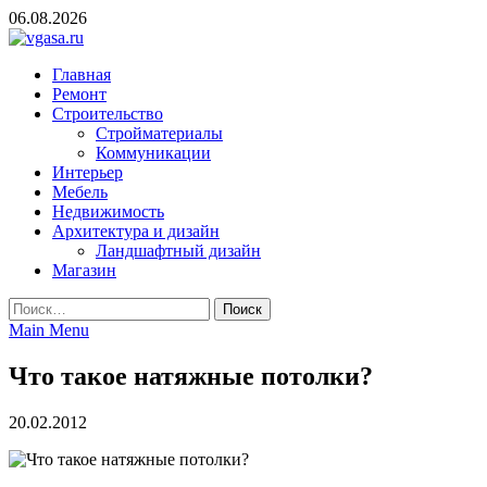
Skip
06.08.2026
to
content
vgasa.ru
Строительный журнал. Всё о строительстве и ремонтах
Главная
Ремонт
Строительство
Стройматериалы
Коммуникации
Интерьер
Мебель
Недвижимость
Архитектура и дизайн
Ландшафтный дизайн
Магазин
Найти:
Main Menu
Что такое натяжные потолки?
20.02.2012