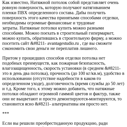
Как известно, Натяжной потолок собой представляет очень
ровную поверхность, которую получают натягиванием
пленки ПВХ определенного состава. Дабы получить
поверхность этого качества принятыми способами отделки,
необходимы огромные финансовые и трудовые
затраты. Натяжные потолки купить можно разными
способами. Можно поехать в строительный гипермаркет,
можно купить, обратившись в строительную фирму, а можно
посетить сайт &#8211- avantagestudio.ru , где вы сможете
сэкономить свои деньги не переплатив лишнего.
Притом у прошедших способов отделки потолка нет
подобных преимуществ, как пожарная безопасность,
влагозащищенность, скорость установки (в среднем &#8211-
это в день два потолка), прочность (до 100 кг/кв.м), удобство в
использовании (отсутствие надобности в каком-то
определенном уходе), долговечность (время службы до 50 лет)
и т.д.
Кроме того, к этому можно добавить, что натяжные
потолки обладают огромной гаммой цветов и фактур, также
они не выцветают и просто демонтируются-монтируются, то
становится ясно &#8211- альтернативы им просто нет.
***
Если вы решили преобрестиданную продукцию, ради