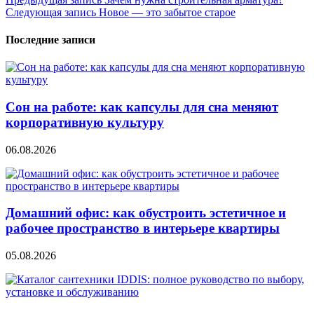
Навигация
Следующая запись
Новое — это забытое старое
по
записям
Последние записи
Сон на работе: как капсулы для сна меняют
корпоративную культуру
06.08.2026
Домашний офис: как обустроить эстетичное и
рабочее пространство в интерьере квартиры
05.08.2026