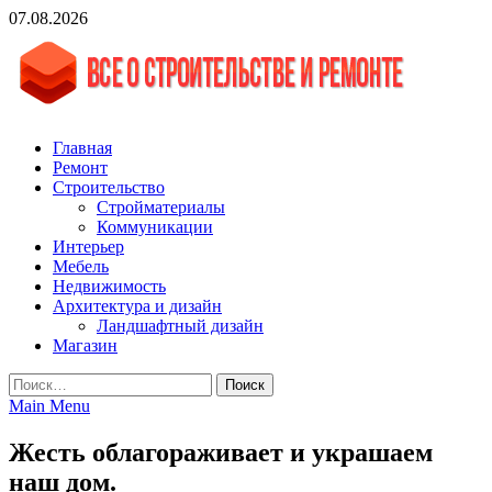
Skip
07.08.2026
to
content
vgasa.ru
Строительный журнал. Всё о строительстве и ремонтах
Главная
Ремонт
Строительство
Стройматериалы
Коммуникации
Интерьер
Мебель
Недвижимость
Архитектура и дизайн
Ландшафтный дизайн
Магазин
Найти:
Main Menu
Жесть облагораживает и украшаем
наш дом.