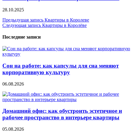
28.10.2025
Навигация
Предыдущая запись
Квартиры в Королеве
Следующая запись
Квартиры в Королёве
по
записям
Последние записи
Сон на работе: как капсулы для сна меняют
корпоративную культуру
06.08.2026
Домашний офис: как обустроить эстетичное и
рабочее пространство в интерьере квартиры
05.08.2026