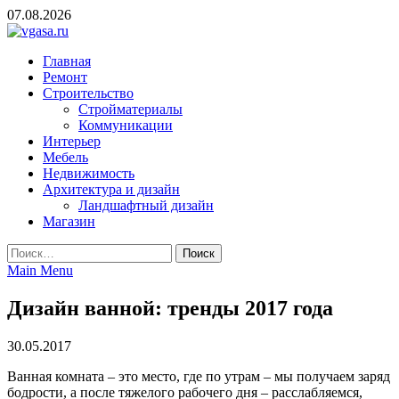
Skip
07.08.2026
to
content
vgasa.ru
Строительный журнал. Всё о строительстве и ремонтах
Главная
Ремонт
Строительство
Стройматериалы
Коммуникации
Интерьер
Мебель
Недвижимость
Архитектура и дизайн
Ландшафтный дизайн
Магазин
Найти:
Main Menu
Дизайн ванной: тренды 2017 года
30.05.2017
Ванная комната – это место, где по утрам – мы получаем заряд
бодрости, а после тяжелого рабочего дня – расслабляемся,