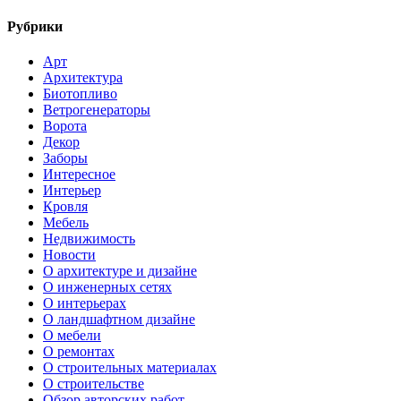
Рубрики
Арт
Архитектура
Биотопливо
Ветрогенераторы
Ворота
Декор
Заборы
Интересное
Интерьер
Кровля
Мебель
Недвижимость
Новости
О архитектуре и дизайне
О инженерных сетях
О интерьерах
О ландшафтном дизайне
О мебели
О ремонтах
О строительных материалах
О строительстве
Обзор авторских работ