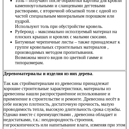
Толь – получают после обработки картона для кровли
каменноугольными и сланцевыми дегтевыми
растворами, с вторичной обсыпкой толя с одной из
частей специальным минеральным порошком или
пудрой.
Используют толь при обустройстве кровель.
Рубероид – максимально исползуемый материал на
плоских крышах и кровлях с малыми скосами.
Битумные черепичные листы – также принадлежат к
группе кровельных строительных материалов ,
производимых методом пропитывания.
Возможны много видов по цветвой гамме и
типоразмерам.
Деревоматериалы и изделия из них дерева
.
Так как стройматериалам из древесины принадлежат
хорошие строительные характеристики, материалы из
древесины нашли распространённое использование и
применение в строительстве и ремонте. Древесина несёт в
себе низкую плотность, достаточную прочность, малую
проводимость тепла, высокую длительность срока службы.
Однако вместе с преимуществами , древесина обладает и
недостатками, т.к.: неоднородность строения,
гигроскопичность или напитывание влаги, изменяя при этом