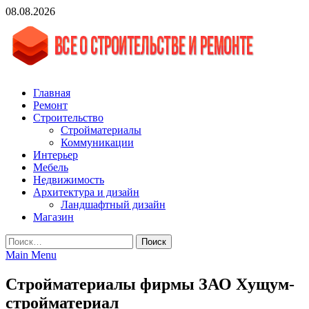
Skip
08.08.2026
to
content
vgasa.ru
Строительный журнал. Всё о строительстве и ремонтах
Главная
Ремонт
Строительство
Стройматериалы
Коммуникации
Интерьер
Мебель
Недвижимость
Архитектура и дизайн
Ландшафтный дизайн
Магазин
Найти:
Main Menu
Стройматериалы фирмы ЗАО Xущум-
стройматериал