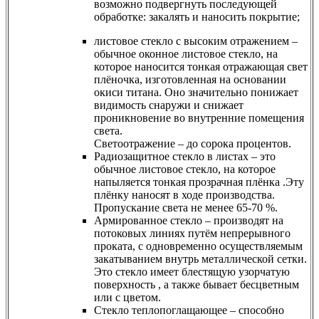
возможно подвергнуть последующей
обработке: закалять и наносить покрытие;
листовое стекло с высоким отражением –
обычное оконное листовое стекло, на
которое наносится тонкая отражающая свет
плёночка, изготовленная на основании
окиси титана. Оно значительно понижает
видимость снаружи и снижает
проникновение во внутренние помещения
света.
Светоотражение – до сорока процентов.
Радиозащитное стекло в листах – это
обычное листовое стекло, на которое
напыляется тонкая прозрачная плёнка .Эту
плёнку наносят в ходе производства.
Пропускание света не менее 65-70 %.
Армированное стекло – производят на
потоковых линиях путём непрерывного
проката, с одновременно осуществляемым
закатыванием внутрь металлической сетки.
Это стекло имеет блестящую узорчатую
поверхность , а также бывает бесцветным
или с цветом.
Cтекло теплопоглащающее – способно