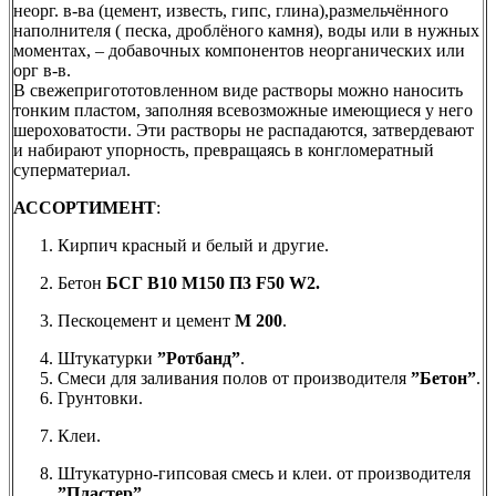
неорг. в-ва (цемент, известь, гипс, глина),размельчённого
наполнителя ( песка, дроблёного камня), воды или в нужных
моментах, – добавочных компонентов неорганических или
орг в-в.
В свежепригототовленном виде растворы можно наносить
тонким пластом, заполняя всевозможные имеющиеся у него
шероховатости. Эти растворы не распадаются, затвердевают
и набирают упорность, превращаясь в конгломератный
суперматериал.
АССОРТИМЕНТ
:
Кирпич красный и белый и другие.
Бетон
БСГ B10 M150 П3 F50 W2.
Пескоцемент и цемент
М 200
.
Штукатурки
”Ротбанд”
.
Смеси для заливания полов от производителя
”Бетон”
.
Грунтовки.
Клеи.
Штукатурно-гипсовая смесь и клеи. от производителя
”Пластер”
.