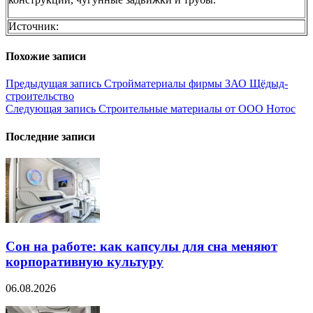
Источник:
Похожие записи
Навигация
Предыдущая запись
Стройматериалы фирмы ЗАО Щёдыд-
строительство
по
Следующая запись
Строительные материалы от ООО Нотос
записям
Последние записи
Сон на работе: как капсулы для сна меняют
корпоративную культуру
06.08.2026