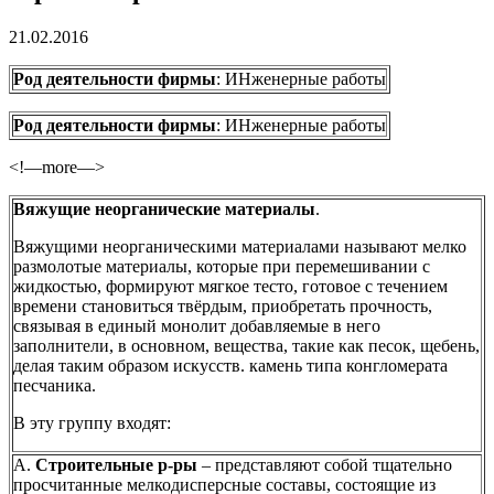
21.02.2016
Род деятельности фирмы
: ИНженерные работы
Род деятельности фирмы
: ИНженерные работы
<!—more—>
Вяжущие неорганические материалы
.
Вяжущими неорганическими материалами называют мелко
размолотые материалы, которые при перемешивании с
жидкостью, формируют мягкое тесто, готовое с течением
времени становиться твёрдым, приобретать прочность,
связывая в единый монолит добавляемые в него
заполнители, в основном, вещества, такие как песок, щебень,
делая таким образом искусств. камень типа конгломерата
песчаника.
В эту группу входят:
А.
Строительные р-ры
– представляют собой тщательно
просчитанные мелкодисперсные составы, состоящие из