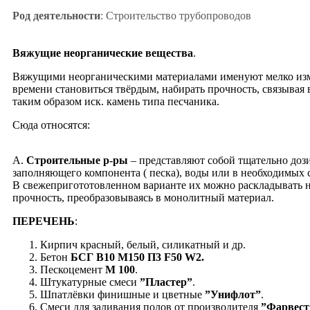
Род деятельности
: Строительство трубопроводов
Вяжущие неорганические вещества
.
Вяжущими неорганическими материалами именуют мелко измел
времени становиться твёрдым, набирать прочность, связывая 
таким образом иск. камень типа песчаника.
Cюда относятся:
А.
Строительные р-ры
– представляют собой тщательно дози
заполняющего компонента ( песка), воды или в необходимых с
В свежепригототовленном варианте их можно раскладывать н
прочность, преобразовываясь в монолитный материал.
ПЕРЕЧЕНЬ
:
Кирпич красный, белый, силикатный и др.
Бетон
БСГ B10 M150 П3 F50 W2.
Пескоцемент
М 100
.
Штукатурные смеси
”Пластер”
.
Шпатлёвки финишные и цветные
”Унифлот”
.
Смеси для заливания полов от производителя
”Фарвест