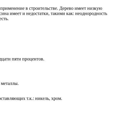
 применение в строительстве. Дерево имеет низкую
сина имеет и недостатки, такими как: неоднородность
есть.
дцати пяти процентов.
 металлы.
тавляющих т.к.: никель, хром.