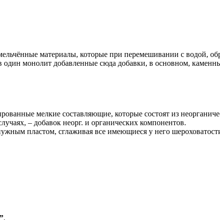
ьчённые материалы, которые при перемешивании с водой, обра
в один монолит добавленные сюда добавки, в основном, каменные
рованные мелкие составляющие, которые состоят из неорганичес
лучаях, – добавок неорг. и органических компонентов.
ужным пластом, cглаживая все имеющиеся у него шероховатости
”
.