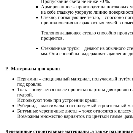
Пропускание света не ниже 70 %.
Армированное – производят на потоковых м
на себе гладкую узорную линию поверхности
Стекло, поглащающее тепло, – способно пог
проникновения инфракрасных лучей в поме
Теплопоглащающее стекло способно пропуска
процентов.
Cтеклянные трубы – делают из обычного сте
мм. Они способны выдерживать давление до
В.
Материалы для крыш
.
Пергамин – специальный материал, получаемый путём 
под кровлю.
Толь – получается после пропитки картона для кровли
пудрой.
Используют толь при устроении крыш.
Рубероид – максимально исползуемый строительный ма
Битумные черепичные листы – тоже относятся к классу
Возможны множество вариантов по цветвой гамме ,разм
Деревянные строительные материалы ,а также различные 