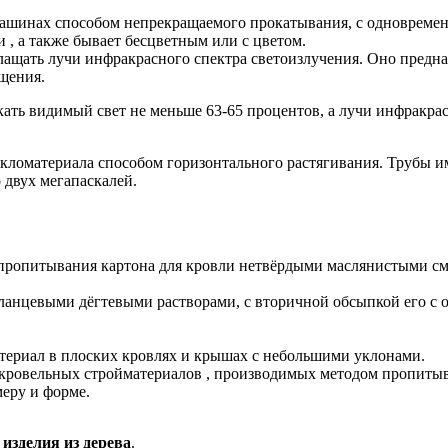
ашинах способом непрекращаемого прокатывания, с одновременн
 , а также бывает бесцветным или с цветом.
лащать лучи инфракрасного спектра светоизлучения. Оно предна
щения.
ть видимый свет не меньше 63-65 процентов, а лучи инфракрас
кломатериала способом горизонтального растягивания. Трубы им
 двух мегапаскалей.
пропитывания картона для кровли нетвёрдыми маслянистыми с
 сланцевыми дёгтевыми растворами, с вторичной обсыпкой его 
териал в плоских кровлях и крышах с небольшими уклонами.
 кровельных стройматериалов , производимых методом пропиты
еру и форме.
изделия из дерева
.