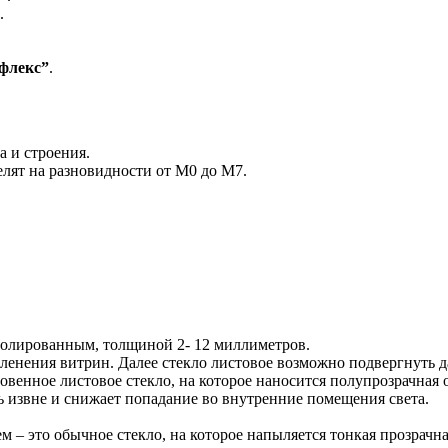
.
флекс”
.
 и строения.
лят на разновидности от М0 до М7.
олированным, толщиной 2- 12 миллиметров.
енения витрин. Далее стекло листовое возможно подвергнуть да
венное листовое стекло, на которое наносится полупрозрачная о
 извне и снижает попадание во внутренние помещения света.
 – это обычное стекло, на которое напыляется тонкая прозрачна