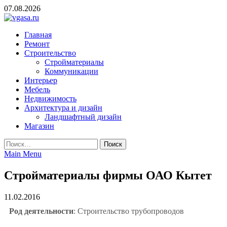
Skip
07.08.2026
to
content
vgasa.ru
Строительный журнал. Всё о строительстве и ремонтах
Главная
Ремонт
Строительство
Стройматериалы
Коммуникации
Интерьер
Мебель
Недвижимость
Архитектура и дизайн
Ландшафтный дизайн
Магазин
Найти:
Main Menu
Стройматериалы фирмы ОАО Кытет
11.02.2016
Род деятельности
: Строительство трубопроводов