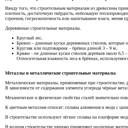
Ввиду того, что строительным материалам из древесины прин
плотность, достаточную твёрдость, небольшую теплопроводнос
строения, гигроскопичность или напитывание влаги, меняя пр
Деревянные строительные материалы.
Круглый лес.
Бревно – длинные куски деревянных стволов, которые 
Кругляк или подтоварник – брёвна длиной 3 – 9 м..
Кряжи – не длинные куски cтволов деревьев около 6,5 – 
Относительная влажность леса в брёвнах, используемог
Металлы и металлические строительные материалы
.
Металлические материалы, применяемые при строительстве, р
В зависимости от содержания элемента углерода чёрные метал
Механические и физические свойства сталей значительно по
К цветным металлам относят: сплавы алюминия и меди с цинк
В строительстве используют лёгкие сплавы на платформе меди
В водном строительстве широко применяют различные матери