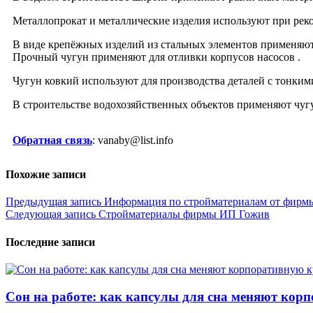
Металлопрокат и металлические изделия используют при реко
В виде крепёжных изделий из стальных элементов применяют 
Прочный чугун применяют для отливки корпусов насосов .
Чугун ковкий используют для производства деталей с тонкими
В строительстве водохозяйственных объектов применяют чуг
Обратная связь
: vanaby@list.info
Похожие записи
Навигация
Предыдущая запись
Информация по стройматериалам от фирм
Следующая запись
Стройматериалы фирмы ИП Гожив
по
записям
Последние записи
Сон на работе: как капсулы для сна меняют кор