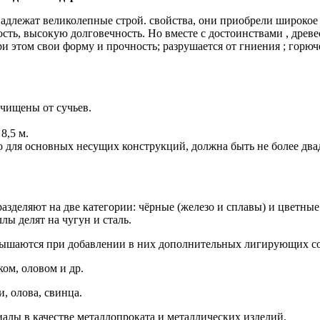
адлежат великолепные строй. свойства, они приобрели широкое
ть, высокую долговечность. Но вместе с достоинствами , древе
и этом свои форму и прочность; разрушается от гниения ; горюч
очищены от сучьев.
8,5 м.
о для основных несущих конструкций, должна быть не более два
азделяют на две категории: чёрные (железо и сплавы) и цветные
лы делят на чугун и сталь.
вышаются при добавлении в них дополнительных лигирующих сос
ом, оловом и др.
, олова, свинца.
алы в качестве металлопроката и металлических изделий.