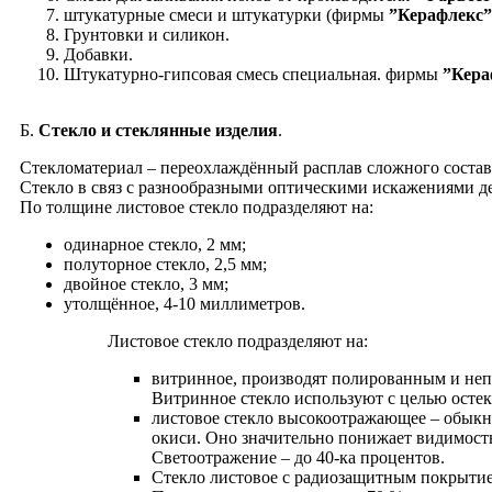
штукатурные смеси и штукатурки (фирмы
”Керафлекс”
Грунтовки и силикон.
Добавки.
Штукатурно-гипсовая смесь специальная. фирмы
”Кера
Б.
Стекло и стеклянные изделия
.
Стекломатериал – переохлаждённый расплав сложного состава
Стекло в связ с разнообразными оптическими искажениями де
По толщине листовое стекло подразделяют на:
одинарное стекло, 2 мм;
полуторное стекло, 2,5 мм;
двойное стекло, 3 мм;
утолщённое, 4-10 миллиметров.
Листовое стекло подразделяют на:
витринное, производят полированным и неп
Витринное стекло используют с целью остекл
листовое стекло высокоотражающее – обыкно
окиси. Оно значительно понижает видимость
Светоотражение – до 40-ка процентов.
Cтекло листовое с радиозащитным покрытием