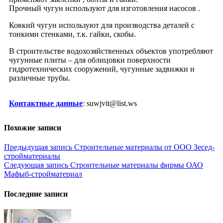
Прочный чугун используют для изготовления насосов .
Ковкий чугун используют для производства деталей с
тонкими стенками, т.к. гайки, скобы.
В строительстве водохозяйственных объектов употребляют
чугунные плиты – для облицовки поверхности
гидротехнических сооружений, чугунные задвижки и
различные трубы.
Контактные данные
: suwjvit@list.ws
Похожие записи
Навигация
Предыдущая запись
Строительные материалы от ООО Зесед-
стройматериалы
по
Следующая запись
Строительные материалы фирмы ОАО
записям
Мафыб-стройматериал
Последние записи