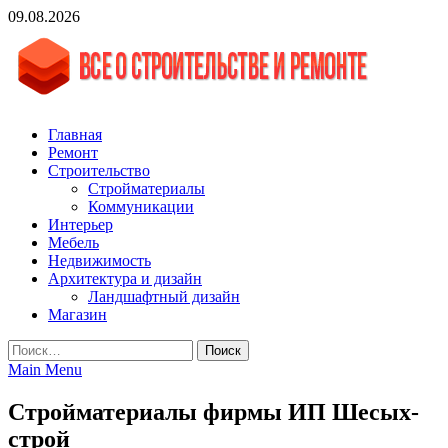
Skip
09.08.2026
to
content
vgasa.ru
Строительный журнал. Всё о строительстве и ремонтах
Главная
Ремонт
Строительство
Стройматериалы
Коммуникации
Интерьер
Мебель
Недвижимость
Архитектура и дизайн
Ландшафтный дизайн
Магазин
Найти:
Main Menu
Стройматериалы фирмы ИП Шесых-
строй