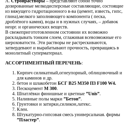
А.
Стройрастворы
– представляют собой точно
дозированные мелкодисперсные составляющие, состоящие
из вяжущего гидротационного в-ва (цемент, известь, гипс,
глина),мелкого заполняющего компонента ( песка,
дроблёного камня), воды и в нужных случаях, – добавок
неорг. и органических веществ.
В свежепригототовленном состоянии их возможно
раскладывать тонким слоем, cглаживая всевозможные его
шероховатости. Эти растворы не растрескиваются,
затвердевают и вырабатывают прочность, превращаясь в
монолитный суперматериал.
АССОРТИМЕНТНЫЙ ПЕРЕЧЕНЬ
:
Кирпич силикатный,огнеупорный, облицовочный и
для каминов и др.
бетон и шлакобетон
БСГ В25 М350 П3 F100 W4.
Пескоцемент
М 300
.
Шпатлёвки финишные и цветные
”Unis”
.
Наливные полы марки
”Бетон”
.
Грунтовки и затирки,силикон,латекс.
Клеи.
Штукатурно-гипсовая смесь универсальная. фирмы
”Пластер”
.