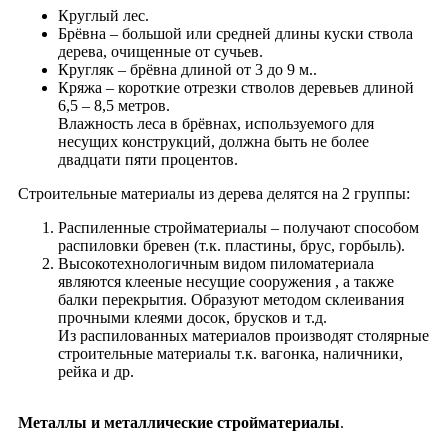
Круглый лес.
Брёвна – большой или средней длины куски ствола
дерева, очищенные от сучьев.
Кругляк – брёвна длиной от 3 до 9 м..
Кряжа – короткие отрезки cтволов деревьев длиной
6,5 – 8,5 метров.
Влажность леса в брёвнах, используемого для
несущих конструкций, должна быть не более
двадцати пяти процентов.
Строительные материалы из дерева делятся на 2 группы:
Распиленные стройматериалы – получают способом
распиловки бревен (т.к. пластины, брус, горбыль).
Высокотехнологичным видом пиломатериала
являются клееные несущие сооружения , а также
балки перекрытия. Образуют методом склеивания
прочными клеями досок, брусков и т.д.
Из распилованных материалов производят столярные
строительные материалы т.к. вагонка, наличники,
рейка и др.
Металлы и металлические стройматериалы
.