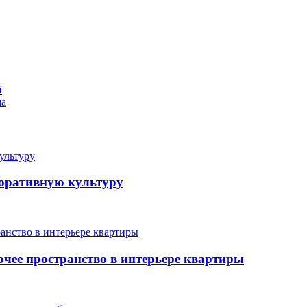
й
ма
поративную культуру
очее пространство в интерьере квартиры