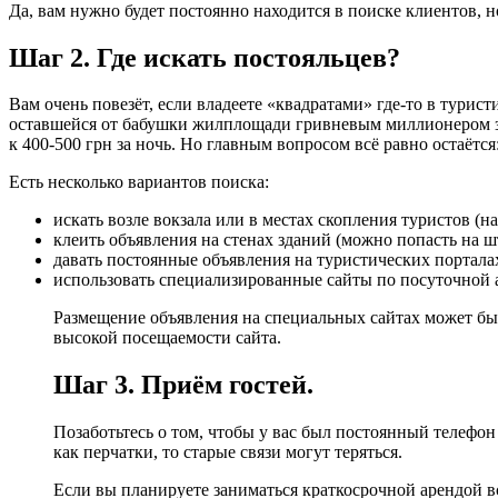
Да, вам нужно будет постоянно находится в поиске клиентов, н
Шаг 2. Где искать постояльцев?
Вам очень повезёт, если владеете «квадратами» где-то в турис
оставшейся от бабушки жилплощади гривневым миллионером за к
к 400-500 грн за ночь. Но главным вопросом всё равно остаётс
Есть несколько вариантов поиска:
искать возле вокзала или в местах скопления туристов (н
клеить объявления на стенах зданий (можно попасть на шт
давать постоянные объявления на туристических портала
использовать специализированные сайты по посуточной арен
Размещение объявления на специальных сайтах может быть
высокой посещаемости сайта.
Шаг 3. Приём гостей.
Позаботьтесь о том, чтобы у вас был постоянный телефон
как перчатки, то старые связи могут теряться.
Если вы планируете заниматься краткосрочной арендой 