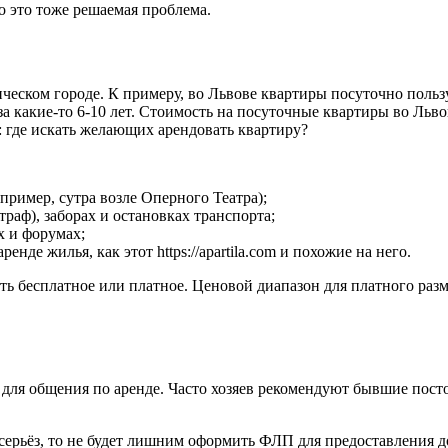
о это тоже решаемая проблема.
тическом городе. К примеру, во Львове квартиры посуточно поль
акие-то 6-10 лет. Стоимость на посуточные квартиры во Львове
я: где искать желающих арендовать квартиру?
апример, сутра возле Оперного Театра);
раф), заборах и остановках транспорта;
х и форумах;
де жилья, как этот https://apartila.com и похожие на него.
 бесплатное или платное. Ценовой диапазон для платного разме
 для общения по аренде. Часто хозяев рекомендуют бывшие посто
всерьёз, то не будет лишним оформить ФЛП для предоставления