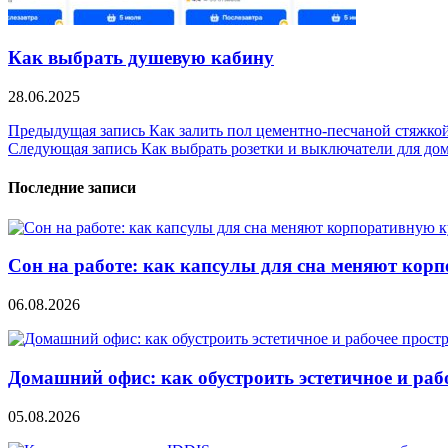
Как выбрать душевую кабину
28.06.2025
Навигация
Предыдущая запись
Как залить пол цементно-песчаной стяжко
Следующая запись
Как выбрать розетки и выключатели для до
по
записям
Последние записи
Сон на работе: как капсулы для сна меняют кор
06.08.2026
Домашний офис: как обустроить эстетичное и раб
05.08.2026