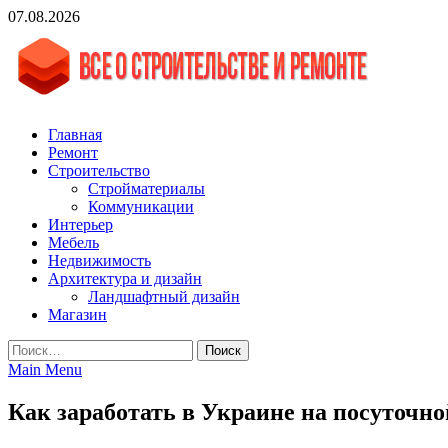
Skip
07.08.2026
to
content
vgasa.ru
Строительный журнал. Всё о строительстве и ремонтах
Главная
Ремонт
Строительство
Стройматериалы
Коммуникации
Интерьер
Мебель
Недвижимость
Архитектура и дизайн
Ландшафтный дизайн
Магазин
Найти:
Main Menu
Как заработать в Украине на посуточно