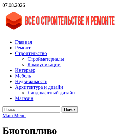
Skip
07.08.2026
to
content
vgasa.ru
Строительный журнал. Всё о строительстве и ремонтах
Главная
Ремонт
Строительство
Стройматериалы
Коммуникации
Интерьер
Мебель
Недвижимость
Архитектура и дизайн
Ландшафтный дизайн
Магазин
Найти:
Main Menu
Биотопливо