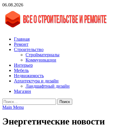
Skip
06.08.2026
to
content
vgasa.ru
Строительный журнал. Всё о строительстве и ремонтах
Главная
Ремонт
Строительство
Стройматериалы
Коммуникации
Интерьер
Мебель
Недвижимость
Архитектура и дизайн
Ландшафтный дизайн
Магазин
Найти:
Main Menu
Энергетические новости