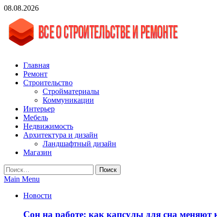
Skip
08.08.2026
to
content
Строительный журнал. Всё о строительстве и ремонтах
Главная
vgasa.ru
Ремонт
Строительство
Стройматериалы
Коммуникации
Интерьер
Мебель
Недвижимость
Архитектура и дизайн
Ландшафтный дизайн
Магазин
Найти:
Main Menu
Новости
Сон на работе: как капсулы для сна меняют