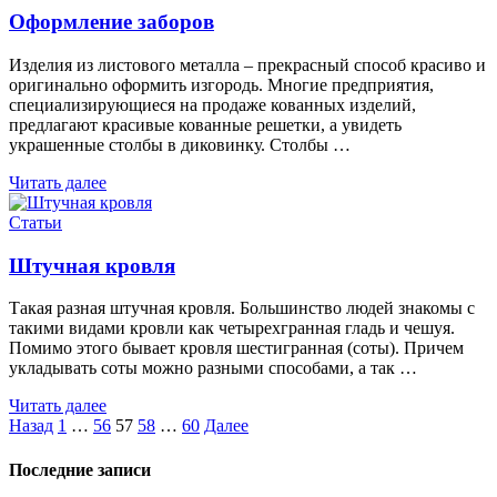
Оформление заборов
Изделия из листового металла – прекрасный способ красиво и
оригинально оформить изгородь. Многие предприятия,
специализирующиеся на продаже кованных изделий,
предлагают красивые кованные решетки, а увидеть
украшенные столбы в диковинку. Столбы …
Читать далее
Статьи
Штучная кровля
Такая разная штучная кровля. Большинство людей знакомы с
такими видами кровли как четырехгранная гладь и чешуя.
Помимо этого бывает кровля шестигранная (соты). Причем
укладывать соты можно разными способами, а так …
Читать далее
Пагинация
Назад
1
…
56
57
58
…
60
Далее
записей
Последние записи