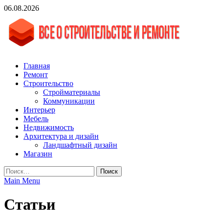
Skip
06.08.2026
to
content
vgasa.ru
Строительный журнал. Всё о строительстве и ремонтах
Главная
Ремонт
Строительство
Стройматериалы
Коммуникации
Интерьер
Мебель
Недвижимость
Архитектура и дизайн
Ландшафтный дизайн
Магазин
Найти:
Main Menu
Статьи