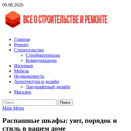
Skip
09.08.2026
to
content
vgasa.ru
Строительный журнал. Всё о строительстве и ремонтах
Главная
Ремонт
Строительство
Стройматериалы
Коммуникации
Интерьер
Мебель
Недвижимость
Архитектура и дизайн
Ландшафтный дизайн
Магазин
Найти:
Main Menu
Распашные шкафы: уют, порядок и
стиль в вашем доме