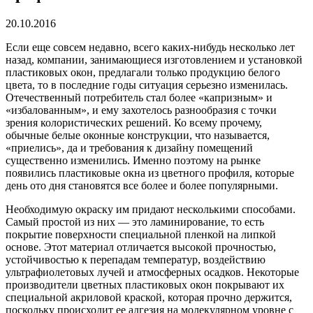
20.10.2016
Если еще совсем недавно, всего каких-нибудь несколько лет
назад, компании, занимающиеся изготовлением и установкой
пластиковых окон, предлагали только продукцию белого
цвета, то в последние годы ситуация серьезно изменилась.
Отечественный потребитель стал более «капризным» и
«избалованным», и ему захотелось разнообразия с точки
зрения колористических решений. Ко всему прочему,
обычные белые оконные конструкции, что называется,
«приелись», да и требования к дизайну помещений
существенно изменились. Именно поэтому на рынке
появились пластиковые окна из цветного профиля, которые
день ото дня становятся все более и более популярными.
Необходимую окраску им придают несколькими способами.
Самый простой из них — это ламинирование, то есть
покрытие поверхности специальной пленкой на липкой
основе. Этот материал отличается высокой прочностью,
устойчивостью к перепадам температур, воздействию
ультрафиолетовых лучей и атмосферных осадков. Некоторые
производители цветных пластиковых окон покрывают их
специальной акриловой краской, которая прочно держится,
поскольку происходит ее адгезия на молекулярном уровне с