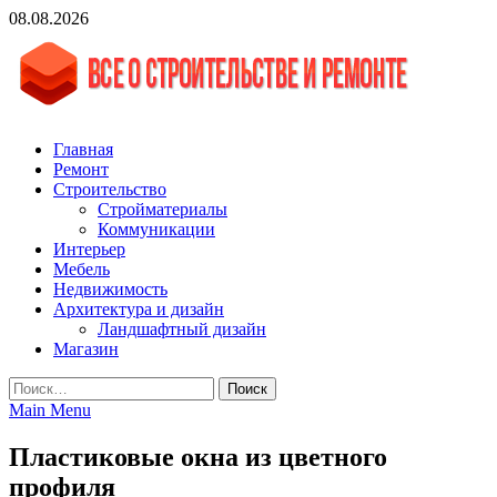
Skip
08.08.2026
to
content
vgasa.ru
Строительный журнал. Всё о строительстве и ремонтах
Главная
Ремонт
Строительство
Стройматериалы
Коммуникации
Интерьер
Мебель
Недвижимость
Архитектура и дизайн
Ландшафтный дизайн
Магазин
Найти:
Main Menu
Пластиковые окна из цветного
профиля