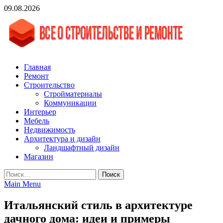
Skip
09.08.2026
to
content
vgasa.ru
Строительный журнал. Всё о строительстве и ремонтах
Главная
Ремонт
Строительство
Стройматериалы
Коммуникации
Интерьер
Мебель
Недвижимость
Архитектура и дизайн
Ландшафтный дизайн
Магазин
Найти:
Main Menu
Итальянский стиль в архитектуре
дачного дома: идеи и примеры