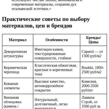
современные материалы, сохраняя дух
итальянской эстетики.»
Практические советы по выбору
материалов, цен и брендов
Бренды/
Материал
Особенности
Цены
Имитация камня,
Декоративная
Caparol — от
текстурированные
штукатурка
1500 руб/м2
поверхности, стойкие
Классическая обжиговая,
Керамическая
Ruukki, 1800-
красные и коричневые
черепица
2500 руб/м2
тона
Высокое качество,
Камелия,
Кованые
антикоррозийное
2000-3500
элементы
покрытие
руб/шт
Внешняя
Ламина
Натуральный,
облицовка
Строй, от
долговечный, легко
(камень /
3500 руб за
монтируется