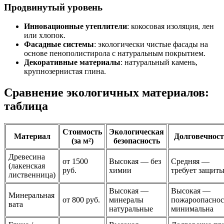
Продвинутый уровень
Инновационные утеплители
: кокосовая изоляция, лен
или хлопок.
Фасадные системы
: экологически чистые фасады на
основе пенополистирола с натуральным покрытием.
Декоративные материалы
: натуральный камень,
крупнозернистая глина.
Сравнение экологичных материалов:
таблица
Стоимость
Экологическая
Материал
Долговечност
(за м²)
безопасность
Древесина
от 1500
Высокая — без
Средняя —
(лакенская
руб.
химии
требует защит
лиственница)
Высокая —
Высокая —
Минеральная
от 800 руб.
минералы
пожароопаснос
вата
натуральные
минимальна