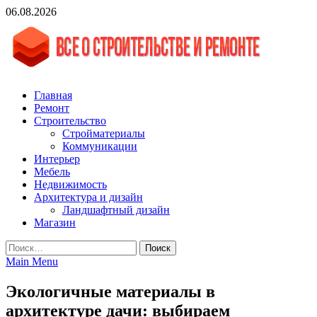
Skip
06.08.2026
to
content
vgasa.ru
Строительный журнал. Всё о строительстве и ремонтах
Главная
Ремонт
Строительство
Стройматериалы
Коммуникации
Интерьер
Мебель
Недвижимость
Архитектура и дизайн
Ландшафтный дизайн
Магазин
Найти:
Main Menu
Экологичные материалы в
архитектуре дачи: выбираем