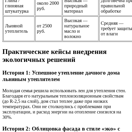
Глина /
Высокая —
Долговечна пр
около 2000
глиняная
природный
правильной
руб.
штукатурка
материал
обработке
Высокая —
Средняя —
Льняной
от 2500
натуральное
требует защит
утеплитель
руб.
масло и
от влаги
волокно
Практические кейсы внедрения
экологичных решений
История 1: Успешное утепление дачного дома
льняным утеплителем
Молодая семья решила использовать лен для утепления стен.
Благодаря его натуральным теплоизоляционным свойствам
(до R-2,5 на слой), дом стал теплее даже при низких
температурах. Они не столкнулись с проблемами при
эксплуатации, и расход энергии на отопление снизился на
30%.
История 2: Облицовка фасада в стиле «эко» с