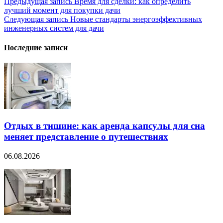
Навигация
Предыдущая запись
Время для сделки: как определить
лучший момент для покупки дачи
по
Следующая запись
Новые стандарты энергоэффективных
записям
инженерных систем для дачи
Последние записи
Отдых в тишине: как аренда капсулы для сна
меняет представление о путешествиях
06.08.2026