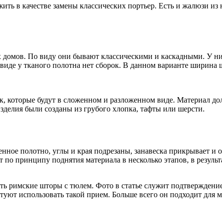
жить в качестве замены классических портьер. Есть и жалюзи и
ых домов. По виду они бывают классическими и каскадными. У н
иде у тканого полотна нет сборок. В данном варианте ширина ш
, которые будут в сложенном и разложенном виде. Материал дол
зделия были созданы из грубого хлопка, тафты или шерсти.
нное полотно, углы и края подрезаны, занавеска прикрывает и о
по принципу поднятия материала в несколько этапов, в результ
ать римские шторы с тюлем. Фото в статье служит подтвержден
туют использовать такой прием. Больше всего он подходит для 