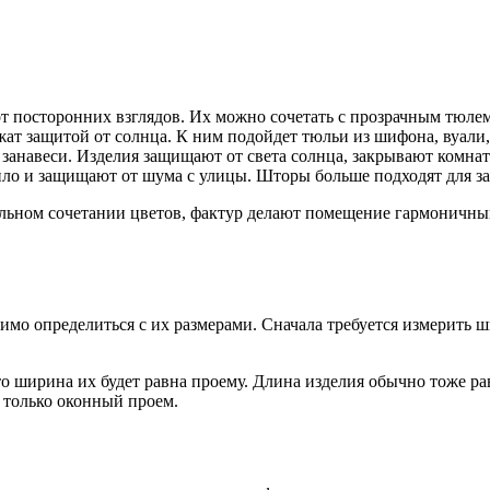
т посторонних взглядов. Их можно сочетать с прозрачным тюлем
ат защитой от солнца. К ним подойдет тюльи из шифона, вуали,
анавеси. Изделия защищают от света солнца, закрывают комнат
пло и защищают от шума с улицы. Шторы больше подходят для з
льном сочетании цветов, фактур делают помещение гармоничным
мо определиться с их размерами. Сначала требуется измерить ш
о ширина их будет равна проему. Длина изделия обычно тоже ра
 только оконный проем.