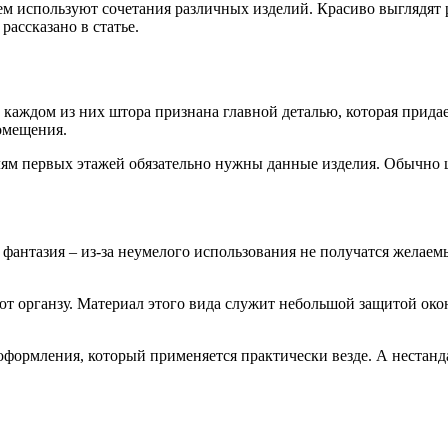
 используют сочетания различных изделий. Красиво выглядят р
ассказано в статье.
каждом из них штора признана главной деталью, которая придае
омещения.
ям первых этажей обязательно нужны данные изделия. Обычно шт
 фантазия – из-за неумелого использования не получатся желаем
т органзу. Материал этого вида служит небольшой защитой окон 
оформления, который применяется практически везде. А нестанд