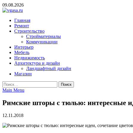
Skip
09.08.2026
to
content
vgasa.ru
Строительный журнал. Всё о строительстве и ремонтах
Главная
Ремонт
Строительство
Стройматериалы
Коммуникации
Интерьер
Мебель
Недвижимость
Архитектура и дизайн
Ландшафтный дизайн
Магазин
Найти:
Main Menu
Римские шторы с тюлью: интересные иде
12.11.2018