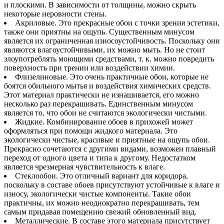
и плоскими. В зависимости от толщины, можно скрыть
некоторые неровности стены.
Акриловые. Это прекрасные обои с точки зрения эстетики,
также они приятны на ощупь. Существенным минусом
является их ограниченная износоустойчивость. Поскольку они
являются влагоустойчивыми, их можно мыть. Но не стоит
злоупотреблять моющими средствами, т. к. можно повредить
поверхность при трении или воздействии химии.
Флизелиновые. Это очень практичные обои, которые не
боятся обильного мытья и воздействия химических средств.
Этот материал практически не изнашивается, его можно
несколько раз перекрашивать. Единственным минусом
является то, что обои не считаются экологически чистыми.
Жидкие. Комбинирование обоев в прихожей может
оформляться при помощи жидкого материала. Это
экологически чистые, красивые и приятные на ощупь обои.
Прекрасно сочетаются с другими видами, возможен плавный
переход от одного цвета и типа к другому. Недостатком
является чрезмерная чувствительность к влаге.
Стеклообои. Это отличный вариант для коридора,
поскольку в составе обоев присутствуют устойчивые к влаге и
износу, экологически чистые компоненты. Такие обои
практичны, их можно неоднократно перекрашивать, тем
самым придавая помещению свежий обновленный вид.
Металлические. В составе этого материала присутствует