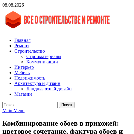
Skip
08.08.2026
to
content
vgasa.ru
Строительный журнал. Всё о строительстве и ремонтах
Главная
Ремонт
Строительство
Стройматериалы
Коммуникации
Интерьер
Мебель
Недвижимость
Архитектура и дизайн
Ландшафтный дизайн
Магазин
Найти:
Main Menu
Комбинирование обоев в прихожей:
цветовое сочетание, фактура обоев и