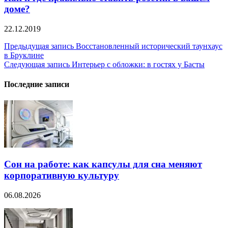
доме?
22.12.2019
Навигация
Предыдущая запись
Восстановленный исторический таунхаус
в Бруклине
по
Следующая запись
Интерьер с обложки: в гостях у Басты
записям
Последние записи
Сон на работе: как капсулы для сна меняют
корпоративную культуру
06.08.2026