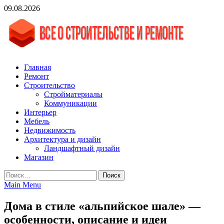
Skip
09.08.2026
to
content
vgasa.ru
Строительный журнал. Всё о строительстве и ремонтах
Главная
Ремонт
Строительство
Стройматериалы
Коммуникации
Интерьер
Мебель
Недвижимость
Архитектура и дизайн
Ландшафтный дизайн
Магазин
Найти:
Main Menu
Дома в стиле «альпийское шале» —
особенности, описание и идеи