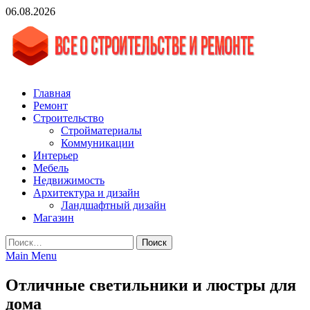
Skip
06.08.2026
to
content
vgasa.ru
Строительный журнал. Всё о строительстве и ремонтах
Главная
Ремонт
Строительство
Стройматериалы
Коммуникации
Интерьер
Мебель
Недвижимость
Архитектура и дизайн
Ландшафтный дизайн
Магазин
Найти:
Main Menu
Отличные светильники и люстры для
дома