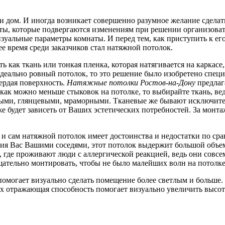
ли дом. И иногда возникает совершенно разумное желание сдела
ты, которые подвергаются изменениям при решении организоват
изуальные параметры комнаты. И перед тем, как приступить к е
е время среди заказчиков стал натяжной потолок.
 как ткань или тонкая пленка, которая натягивается на каркасе
идеально ровный потолок, то это решение было изобретено специ
вердая поверхность.
Натяжные потолки Ростов-на-Дону
предлага
 как можно меньше стыковок на потолке, то выбирайте ткань, ве
ными, глянцевыми, мраморными. Тканевые же бывают исключител
же будет зависеть от Ваших эстетических потребностей. За монт
и сам натяжной потолок имеет достоинства и недостатки по ср
ления Вас Вашими соседями, этот потолок выдержит большой объе
е, где проживают люди с аллергической реакцией, ведь они совс
ательно монтировать, чтобы не было малейших волн на потолке
помогает визуально сделать помещение более светлым и больше
х отражающая способность помогает визуально увеличить высоту