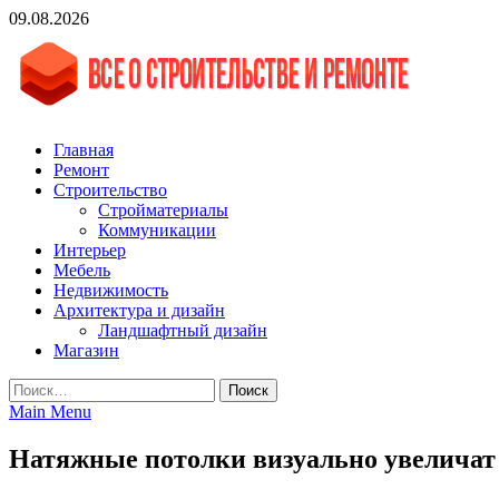
Skip
09.08.2026
to
content
vgasa.ru
Строительный журнал. Всё о строительстве и ремонтах
Главная
Ремонт
Строительство
Стройматериалы
Коммуникации
Интерьер
Мебель
Недвижимость
Архитектура и дизайн
Ландшафтный дизайн
Магазин
Найти:
Main Menu
Натяжные потолки визуально увеличат