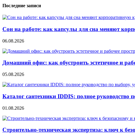
записям
Последние записи
Сон на работе: как капсулы для сна меняют кор
06.08.2026
Домашний офис: как обустроить эстетичное и раб
05.08.2026
Каталог сантехники IDDIS: полное руководство п
01.08.2026
Строительно‑техническая экспертиза: ключ к без