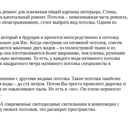
ть ремонт для освежения общей картины интерьера. Стены,
ь капитальный ремонт. Потолок – немаловажная часть ремонта,
го облагораживанию, стоит выбрать вид потолка. Одним из
, который в будущем и крепится непосредственно к потолку.
ально для Вас. Когда смотришь на натяжной потолок, совсем
ются заказчику двух видов – из полиэстровой ткани и из
дь она изготавливается более широкими, чем пленка, рулонами
ьно матовыми. То есть, у каждого вида натяжного потолка
аж квадратного метра натяжного потолка специалисты в
авнению с другими видами потолка. Такие потолки наиболее
м воды – до ста литров. Потом Вы просто проколите дырочку и
ем не накапливают пыль. Но есть и «но». Он плохо переносит
.
. А современные светодиодные светильники в композиции с
 низких потолков, что расширит пространство.