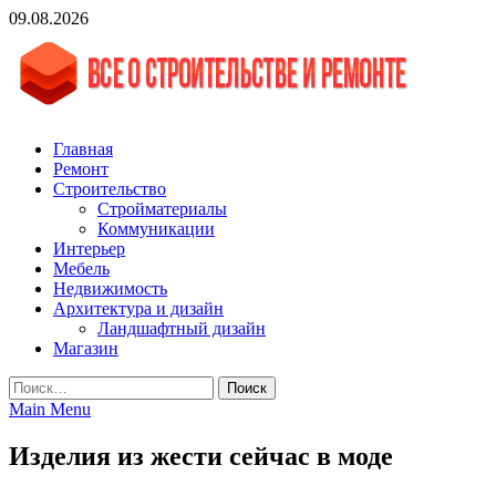
Skip
09.08.2026
to
content
vgasa.ru
Строительный журнал. Всё о строительстве и ремонтах
Главная
Ремонт
Строительство
Стройматериалы
Коммуникации
Интерьер
Мебель
Недвижимость
Архитектура и дизайн
Ландшафтный дизайн
Магазин
Найти:
Main Menu
Изделия из жести сейчас в моде