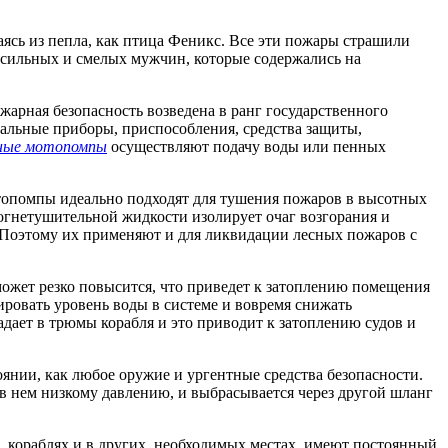
аясь из пепла, как птица Феникс. Все эти пожары страшили
з сильных и смелых мужчин, которые содержались на
арная безопасность возведена в ранг государственного
сальные приборы, приспособления, средства защиты,
ные мотопомпы
осуществляют подачу воды или пенных
топомпы идеально подходят для тушения пожаров в высотных
гнетушительной жидкости изолирует очаг возгорания и
 Поэтому их применяют и для ликвидации лесных пожаров с
может резко повысится, что приведет к затоплению помещения
ровать уровень воды в системе и вовремя снижать
дает в трюмы корабля и это приводит к затоплению судов и
нии, как любое оружие и ургентные средства безопасности.
 в нем низкому давлению, и выбрасывается через другой шланг
кораблях и в других, необходимых местах, имеют постоянный