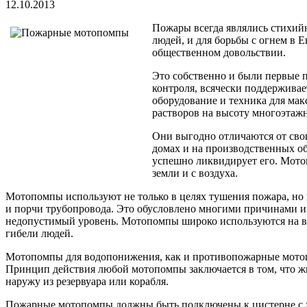
12.10.2013
Пожары всегда являлись стихийн
людей, и для борьбы с огнем в 
общественном довольствии.
Это собственно и были первые п
контроля, всячески поддерживае
оборудование и техника для ма
растворов на высоту многоэтаж
Они выгодно отличаются от сво
домах и на производственных о
успешно ликвидирует его. Мото
земли и с воздуха.
Мотопомпы используют не только в целях тушения пожара, но 
и порчи трубопровода. Это обусловлено многими причинами 
недопустимый уровень. Мотопомпы широко используются на все
гибели людей.
Мотопомпы для водопонижения, как и противопожарные мотопо
Принцип действия любой мотопомпы заключается в том, что жи
наружу из резервуара или корабля.
Пожарные мотопомпы должны быть подключены к цистерне с ж