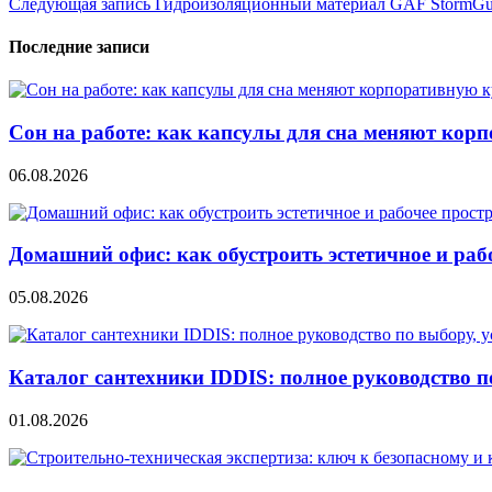
Следующая запись
Гидроизоляционный материал GAF StormGu
по
записям
Последние записи
Сон на работе: как капсулы для сна меняют кор
06.08.2026
Домашний офис: как обустроить эстетичное и раб
05.08.2026
Каталог сантехники IDDIS: полное руководство п
01.08.2026