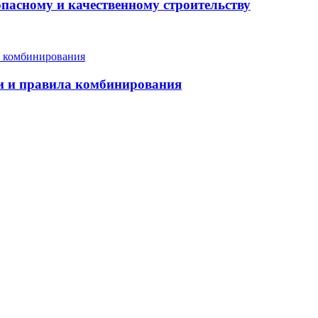
опасному и качественному строительству
еи и правила комбинирования