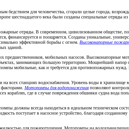
ым бедствием для человечества, сгорали целые города, возрожд
Европе шестнадцатого века были созданы специальные отряды и
ожарные отряды. В современном, цивилизованном обществе, пож
тся, финансируется и поощряется. Созданы уникальные, универ
ксимально эффективной борьбы с огнем.
Высоконапорные пожар
ных зданий.
их предшественников, мобильных насосов. Высоконапорные мо
бъектах, занимающих большую территорию. Мощнейший напор о
помпы мобильные, как и требуется для противопожарных нужд.
и на всех станциях водоснабжения. Уровень воды в хранилище 
и факторами.
Мотопомпы для водопонижения
позволяют контроли
х кораблях, где в случае повреждения обшивки судна вода попа
мпы должны всегда находиться в идеальном техническом состоя
дкость поступает в насосное устройство, благодаря созданному
идкостью для пожаротушения. Мотопомпы на водохранилищах, 