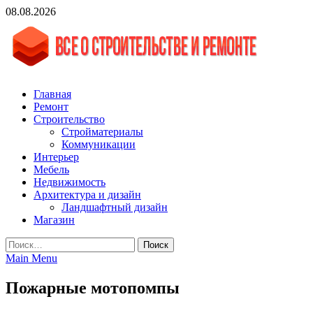
Skip
08.08.2026
to
content
vgasa.ru
Строительный журнал. Всё о строительстве и ремонтах
Главная
Ремонт
Строительство
Стройматериалы
Коммуникации
Интерьер
Мебель
Недвижимость
Архитектура и дизайн
Ландшафтный дизайн
Магазин
Найти:
Main Menu
Пожарные мотопомпы