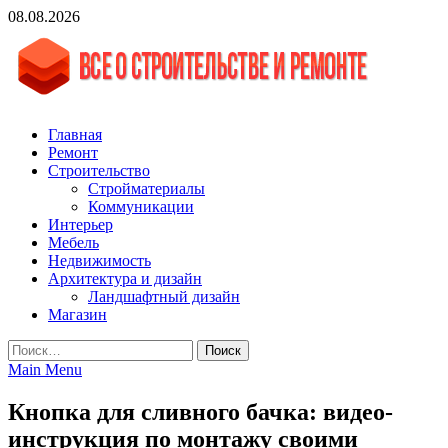
Skip
08.08.2026
to
content
vgasa.ru
Строительный журнал. Всё о строительстве и ремонтах
Главная
Ремонт
Строительство
Стройматериалы
Коммуникации
Интерьер
Мебель
Недвижимость
Архитектура и дизайн
Ландшафтный дизайн
Магазин
Найти:
Main Menu
Кнопка для сливного бачка: видео-
инструкция по монтажу своими