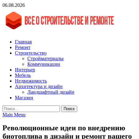
Skip
06.08.2026
to
content
vgasa.ru
Строительный журнал. Всё о строительстве и ремонтах
Главная
Ремонт
Строительство
Стройматериалы
Коммуникации
Интерьер
Мебель
Недвижимость
Архитектура и дизайн
Ландшафтный дизайн
Магазин
Найти:
Main Menu
Революционные идеи по внедрению
биотоплива в дизайн и ремонт вашего