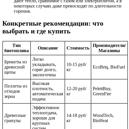
дают тепло, сравнимое с газом или электроплитой, а в
некоторых случаях даже превосходят по длительности
горения.
Конкретные рекомендации: что
выбрать и где купить
Тип
Производители/
Описание
Стоимость
биотоплива
Магазины
Легко
Брикеты из
укладывать,
10-15 руб/
древесной
EcoBriq, BioFuel
горят долго,
кг
щепы
экологичны
Высокая
Пеллеты из
плотность,
12-20 руб/
PelettBuy,
отходов
автоматическая
кг
GreenFire
зерна
подача
Эффективное
теплоотдача,
Древесные
14-18 руб/
WoodTech,
хороши для
гранулы
кг
BioHeat
крупных
систем