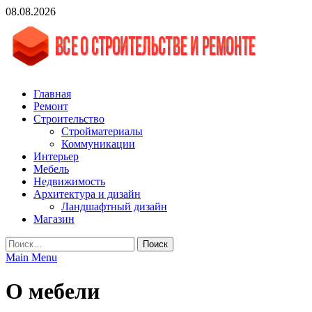
Skip
08.08.2026
to
content
vgasa.ru
Строительный журнал. Всё о строительстве и ремонтах
Главная
Ремонт
Строительство
Стройматериалы
Коммуникации
Интерьер
Мебель
Недвижимость
Архитектура и дизайн
Ландшафтный дизайн
Магазин
Найти:
Main Menu
О мебели