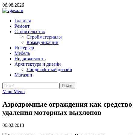
Skip
06.08.2026
to
content
vgasa.ru
Строительный журнал. Всё о строительстве и ремонтах
Главная
Ремонт
Строительство
Стройматериалы
Коммуникации
Интерьер
Мебель
Недвижимость
Архитектура и дизайн
Ландшафтный дизайн
Магазин
Найти:
Main Menu
Аэродромные ограждения как средство
удаления моторных выхлопов
06.02.2013