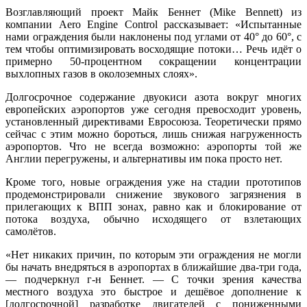
Возглавляющий проект Майк Беннет (Mike Bennett) из
компании Aero Engine Control рассказывает: «Испытанные
нами ограждения были наклонены под углами от 40° до 60°, с
тем чтобы оптимизировать восходящие потоки… Речь идёт о
примерно 50-процентном сокращении концентрации
выхлопных газов в околоземных слоях».
Долгосрочное содержание двуокиси азота вокруг многих
европейских аэропортов уже сегодня превосходит уровень,
установленный директивами Евросоюза. Теоретически прямо
сейчас с этим можно бороться, лишь снижая нагруженность
аэропортов. Что не всегда возможно: аэропорты той же
Англии перегружены, и альтернативы им пока просто нет.
Кроме того, новые ограждения уже на стадии прототипов
продемонстрировали снижение звукового загрязнения в
прилегающих к ВПП зонах, равно как и блокирование от
потока воздуха, обычно исходящего от взлетающих
самолётов.
«Нет никаких причин, по которым эти ограждения не могли
бы начать внедряться в аэропортах в ближайшие два-три года,
— подчеркнул г-н Беннет. — С точки зрения качества
местного воздуха это быстрое и дешёвое дополнение к
[долгосрочной] разработке двигателей с пониженными