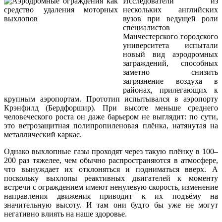
Исследователи из
нескольких английских
вузов при ведущей роли
специалистов
Манчестерского городского
университета испытали
новый вид аэродромных
заграждений, способных
заметно снизить
загрязнение воздуха в
районах, прилегающих к
крупным аэропортам. Прототип испытывался в аэропорту
Крэнфилд (Бердфоршир). При высоте меньше среднего
человеческого роста он даже барьером не выглядит: по сути,
это ветрозащитная полипропиленовая плёнка, натянутая на
металлический каркас.
Однако выхлопные газы проходят через такую плёнку в 100–
200 раз тяжелее, чем обычно распространяются в атмосфере,
что вынуждает их отклоняться и подниматься вверх. А
поскольку выхлопы реактивных двигателей к моменту
встречи с ограждением имеют ненулевую скорость, изменение
направления движения приводит к их подъёму на
значительную высоту. И там они будто бы уже не могут
негативно влиять на наше здоровье.