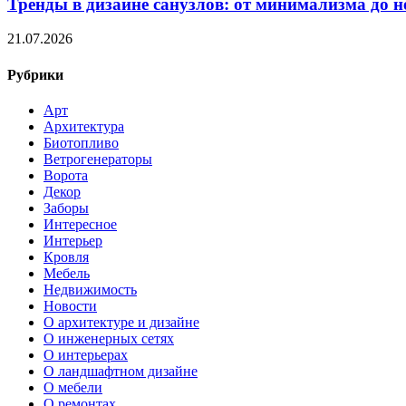
Тренды в дизайне санузлов: от минимализма до 
21.07.2026
Рубрики
Арт
Архитектура
Биотопливо
Ветрогенераторы
Ворота
Декор
Заборы
Интересное
Интерьер
Кровля
Мебель
Недвижимость
Новости
О архитектуре и дизайне
О инженерных сетях
О интерьерах
О ландшафтном дизайне
О мебели
О ремонтах