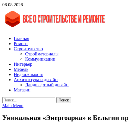
Skip
06.08.2026
to
content
vgasa.ru
Строительный журнал. Всё о строительстве и ремонтах
Главная
Ремонт
Строительство
Стройматериалы
Коммуникации
Интерьер
Мебель
Недвижимость
Архитектура и дизайн
Ландшафтный дизайн
Магазин
Найти:
Main Menu
Уникальная «Энергоарка» в Бельгии пр