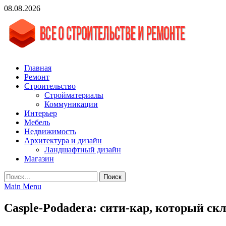
Skip
08.08.2026
to
content
vgasa.ru
Строительный журнал. Всё о строительстве и ремонтах
Главная
Ремонт
Строительство
Стройматериалы
Коммуникации
Интерьер
Мебель
Недвижимость
Архитектура и дизайн
Ландшафтный дизайн
Магазин
Найти:
Main Menu
Casple-Podadera: сити-кар, который ск