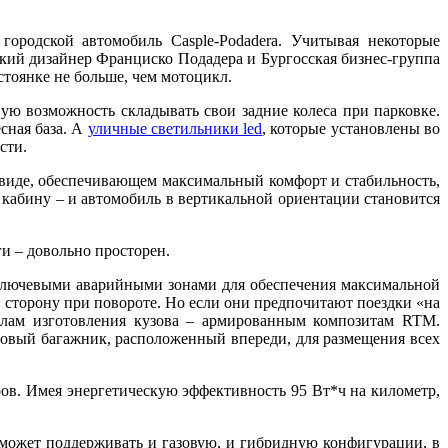
ородской автомобиль Casple-Podadera. Учитывая некоторые
кий дизайнер Франциско Подадера и Бургосская бизнес-группа
стоянке не больше, чем мотоцикл.
ную возможность складывать свои задние колеса при парковке.
сная база. А
уличные светильники led
, которые установлены во
ости.
м виде, обеспечивающем максимальный комфорт и стабильность,
д кабину – и автомобиль в вертикальной ориентации становится
и – довольно просторен.
 ключевыми аварийными зонами для обеспечения максимальной
 сторону при повороте. Но если они предпочитают поездки «на
иалам изготовления кузова – армированным композитам RTM.
ровый багажник, расположенный впереди, для размещения всех
ров. Имея энергетическую эффективность 95 Вт*ч на километр,
а может поддерживать и газовую, и гибридную конфигурации, в