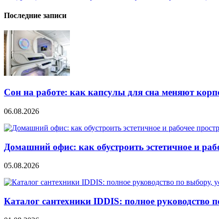
по
записям
Последние записи
Сон на работе: как капсулы для сна меняют кор
06.08.2026
Домашний офис: как обустроить эстетичное и раб
05.08.2026
Каталог сантехники IDDIS: полное руководство п