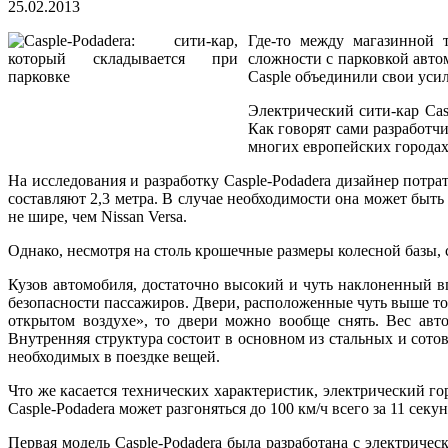
25.02.2013
Где-то между магазинной 
сложности с парковкой авто
Casple объединили свои усил
Электрический сити-кар Cas
Как говорят сами разработчи
многих европейских города
На исследования и разработку Casple-Podadera дизайнер потр
составляют 2,3 метра. В случае необходимости она может быть
не шире, чем Nissan Versa.
Однако, несмотря на столь крошечные размеры колесной базы, 
Кузов автомобиля, достаточно высокий и чуть наклоненный 
безопасности пассажиров. Двери, расположенные чуть выше то
открытом воздухе», то двери можно вообще снять. Вес авт
Внутренняя структура состоит в основном из стальных и сот
необходимых в поездке вещей.
Что же касается технических характеристик, электрический г
Casple-Podadera может разгоняться до 100 км/ч всего за 11 секу
Первая модель Casple-Podadera была разработана с электриче