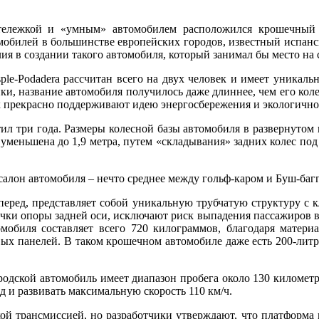
тележкой и «умным» автомобилем расположился крошечный г
мобилей в большинстве европейских городов, известный испанс
ия в создании такого автомобиля, который занимал бы место на 
ple-Podadera рассчитан всего на двух человек и имеет уникаль
ки, название автомобиля получилось даже длиннее, чем его коле
х прекрасно поддерживают идею энергосбережения и экологичн
атил три года. Размеры колесной базы автомобиля в развернуто
 уменьшена до 1,9 метра, путем «складывания» задних колес по
салон автомобиля – нечто среднее между гольф-каром и Буш-багг
вперед, представляет собой уникальную трубчатую структуру с
чки опоры задней оси, исключают риск выпадения пассажиров в
омобиля составляет всего 720 килограммов, благодаря матер
овых панелей. В таком крошечном автомобиле даже есть 200-лит
ородской автомобиль имеет диапазон пробега около 130 километ
нд и развивать максимальную скорость 110 км/ч.
ской трансмиссией, но разработчики утверждают, что платформ