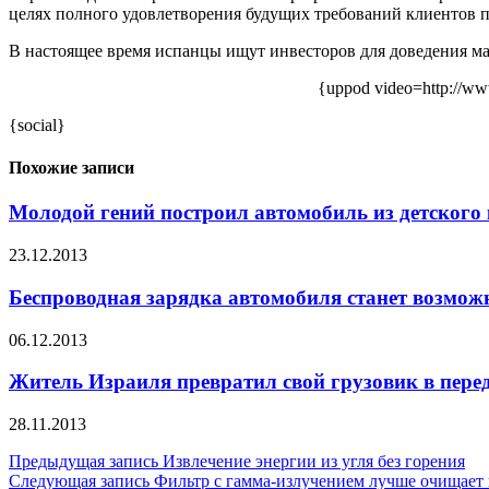
целях полного удовлетворения будущих требований клиентов 
В настоящее время испанцы ищут инвесторов для доведения м
{uppod video=http://w
{social}
Похожие записи
Молодой гений построил автомобиль из детского
23.12.2013
Беспроводная зарядка автомобиля станет возмож
06.12.2013
Житель Израиля превратил свой грузовик в пере
28.11.2013
Навигация
Предыдущая запись
Извлечение энергии из угля без горения
Следующая запись
Фильтр с гамма-излучением лучше очищает 