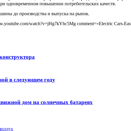
при одновременном повышении потребительских качеств.
ашины до производства и выпуска на рынок.
ww.youtube.com/watch?v=jHg7kYhc5Mg comment=»Electric Cars-Easil
 конструктора
ной в следующем году
движной дом на солнечных батареях
воздух