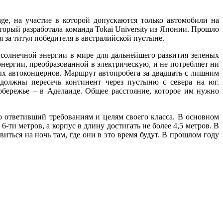
nge, на участие в которой допускаются только автомобили на
оторый разработала команда Tokai University из Японии. Прошло
я за титул победителя в австралийской пустыне.
солнечной энергии в мире для дальнейшего развития зеленых
энергии, преобразованной в электрическую, и не потребляет ни
ых автоконцернов. Маршрут автопробега за двадцать с лишним
 должны пересечь континент через пустыню с севера на юг.
ережье – в Аделаиде. Общее расстояние, которое им нужно
о ответивший требованиям и целям своего класса. В основном
-ти метров, а корпус в длину достигать не более 4,5 метров. В
виться на ночь там, где они в это время будут. В прошлом году