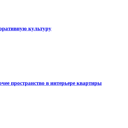
поративную культуру
очее пространство в интерьере квартиры