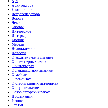
Арт
Архитектура
Биотопливо
Ветрогенераторы
Ворота
Декор
Заборы
Интересное
Интерьер
Кровля
Мебель
Недвижимость
Новости
О архитектуре и дизайне
О инженерных сетях
О интерьерах
О ландшафтном дизайне
О мебели
О ремонтах
О строительных материалах
О строительстве
Обзор авторских работ
Публикации
Разное
Статьи