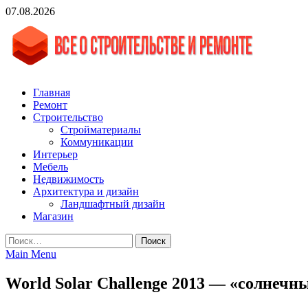
Skip
07.08.2026
to
content
vgasa.ru
Строительный журнал. Всё о строительстве и ремонтах
Главная
Ремонт
Строительство
Стройматериалы
Коммуникации
Интерьер
Мебель
Недвижимость
Архитектура и дизайн
Ландшафтный дизайн
Магазин
Найти:
Main Menu
World Solar Challenge 2013 — «солнеч