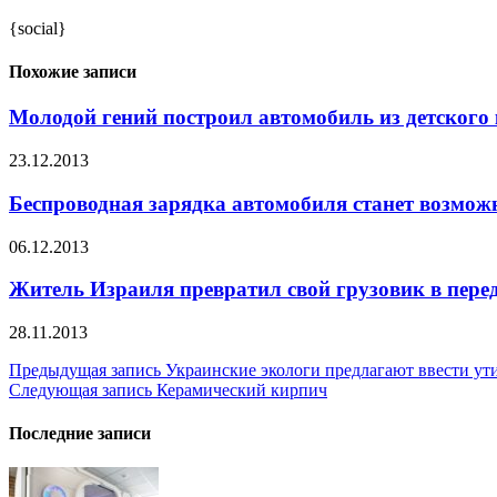
{social}
Похожие записи
Молодой гений построил автомобиль из детского
23.12.2013
Беспроводная зарядка автомобиля станет возмож
06.12.2013
Житель Израиля превратил свой грузовик в пере
28.11.2013
Навигация
Предыдущая запись
Украинские экологи предлагают ввести ут
Следующая запись
Керамический кирпич
по
записям
Последние записи