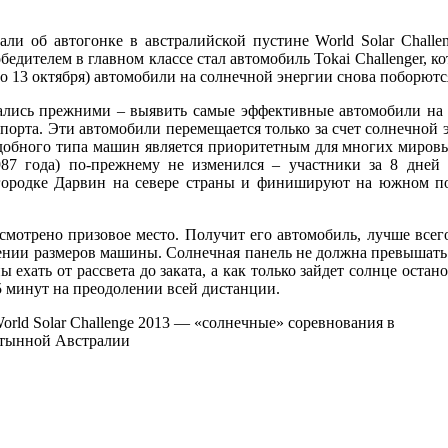
ли об автогонке в австралийской пустине World Solar Challe
бедителем в главном классе стал автомобиль Tokai Challenger, к
 по 13 октября) автомобили на солнечной энергии снова поборютс
тались прежними – выявить самые эффективные автомобили на 
порта. Эти автомобили перемещается только за счет солнечной 
одобного типа машин является приоритетным для многих миров
987 года) по-прежнему не изменился – участники за 8 дней
ородке Дарвин на севере страны и финишируют на южном поб
усмотрено призовое место. Получит его автомобиль, лучше всег
чении размеров машины. Солнечная панель не должна превышать 6
ехать от рассвета до заката, а как только зайдет солнце остано
5 минут на преодолении всей дистанции.