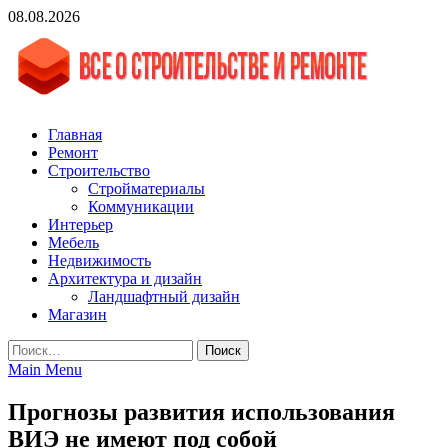
Skip
08.08.2026
to
content
vgasa.ru
Строительный журнал. Всё о строительстве и ремонтах
Главная
Ремонт
Строительство
Стройматериалы
Коммуникации
Интерьер
Мебель
Недвижимость
Архитектура и дизайн
Ландшафтный дизайн
Магазин
Найти:
Main Menu
Прогнозы развития использования
ВИЭ не имеют под собой