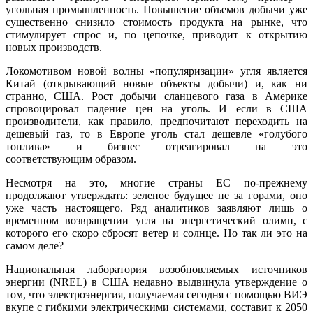
угольная промышленность. Повышение объемов добычи уже
существенно снизило стоимость продукта на рынке, что
стимулирует спрос и, по цепочке, приводит к открытию
новых производств.
Локомотивом новой волны «популяризации» угля является
Китай (открывающий новые объекты добычи) и, как ни
странно, США. Рост добычи сланцевого газа в Америке
спровоцировал падение цен на уголь. И если в США
производители, как правило, предпочитают переходить на
дешевый газ, то в Европе уголь стал дешевле «голубого
топлива» и бизнес отреагировал на это
соответствующим образом.
Несмотря на это, многие страны ЕС по-прежнему
продолжают утверждать: зеленое будущее не за горами, оно
уже часть настоящего. Ряд аналитиков заявляют лишь о
временном возвращении угля на энергетический олимп, с
которого его скоро сбросят ветер и солнце. Но так ли это на
самом деле?
Национальная лаборатория возобновляемых источников
энергии (NREL) в США недавно выдвинула утверждение о
том, что электроэнергия, получаемая сегодня с помощью ВИЭ
вкупе с гибкими электрическими системами, составит к 2050