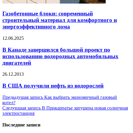
Газобетонные блоки: современный
строительный материал для комфортного и
энергоэффективного дома
12.06.2025
В Канаде завершился большой проект по
использованию водородных автомобильных
двигателей
26.12.2013
В США получили нефть из водорослей
Навигация
Предыдущая запись
Как выбрать экономичный газовый
котел?
по
Следующая запись
В Прикарпатье запущена новая солнечная
записям
электростанция
Последние записи