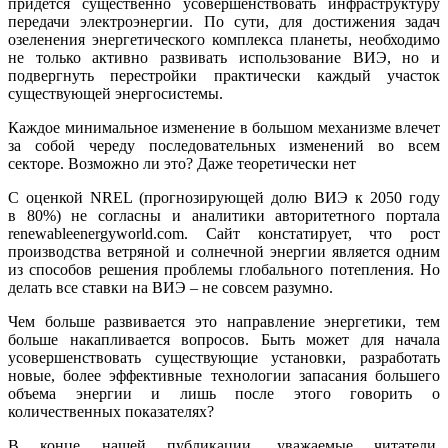
придется существенно усовершенствовать инфраструктуру
передачи электроэнергии. По сути, для достижения задач
озеленения энергетического комплекса планеты, необходимо
не только активно развивать использование ВИЭ, но и
подвергнуть перестройки практически каждый участок
существующей энергосистемы.
Каждое минимальное изменение в большом механизме влечет
за собой череду последовательных изменений во всем
секторе. Возможно ли это? Даже теоретически нет
С оценкой NREL (прогнозирующей долю ВИЭ к 2050 году
в 80%) не согласны и аналитики авторитетного портала
renewableenergyworld.com. Сайт констатирует, что рост
производства ветряной и солнечной энергии является одним
из способов решения проблемы глобального потепления. Но
делать все ставки на ВИЭ – не совсем разумно.
Чем больше развивается это направление энергетики, тем
больше накапливается вопросов. Быть может для начала
усовершенствовать существующие установки, разработать
новые, более эффективные технологии запасания большего
объема энергии и лишь после этого говорить о
количественных показателях?
В конце нашей публикации, уважаемые читатели,