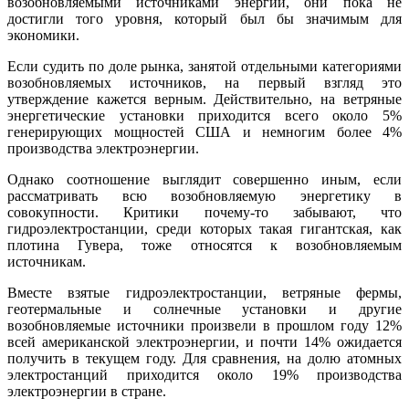
возобновляемыми источниками энергии, они пока не
достигли того уровня, который был бы значимым для
экономики.
Если судить по доле рынка, занятой отдельными категориями
возобновляемых источников, на первый взгляд это
утверждение кажется верным. Действительно, на ветряные
энергетические установки приходится всего около 5%
генерирующих мощностей США и немногим более 4%
производства электроэнергии.
Однако соотношение выглядит совершенно иным, если
рассматривать всю возобновляемую энергетику в
совокупности. Критики почему-то забывают, что
гидроэлектростанции, среди которых такая гигантская, как
плотина Гувера, тоже относятся к возобновляемым
источникам.
Вместе взятые гидроэлектростанции, ветряные фермы,
геотермальные и солнечные установки и другие
возобновляемые источники произвели в прошлом году 12%
всей американской электроэнергии, и почти 14% ожидается
получить в текущем году. Для сравнения, на долю атомных
электростанций приходится около 19% производства
электроэнергии в стране.