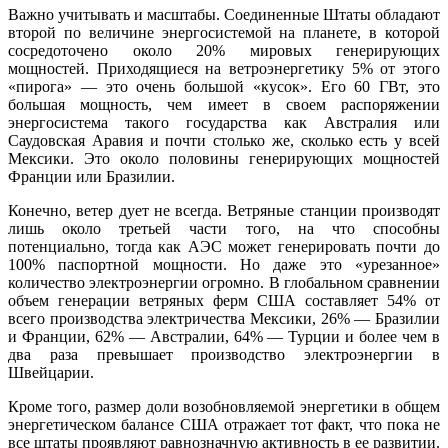
Важно учитывать и масштабы. Соединенные Штаты обладают
второй по величине энергосистемой на планете, в которой
сосредоточено около 20% мировых генерирующих
мощностей. Приходящиеся на ветроэнергетику 5% от этого
«пирога» — это очень большой «кусок». Его 60 ГВт, это
большая мощность, чем имеет в своем распоряжении
энергосистема такого государства как Австралия или
Саудовская Аравия и почти столько же, сколько есть у всей
Мексики. Это около половины генерирующих мощностей
Франции или Бразилии.
Конечно, ветер дует не всегда. Ветряные станции производят
лишь около третьей части того, на что способны
потенциально, тогда как АЭС может генерировать почти до
100% паспортной мощности. Но даже это «урезанное»
количество электроэнергии огромно. В глобальном сравнении
объем генерации ветряных ферм США составляет 54% от
всего производства электричества Мексики, 26% — Бразилии
и Франции, 62% — Австралии, 64% — Турции и более чем в
два раза превышает производство электроэнергии в
Швейцарии.
Кроме того, размер доли возобновляемой энергетики в общем
энергетическом балансе США отражает тот факт, что пока не
все штаты проявляют равнозначную активность в ее развитии.