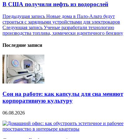
В США получили нефть из водорослей
Навигация
Предыдущая запись
Новые дома в Пало-Альто будут
строиться с зарядными устройствами для электрокаров
по
Следующая запись
Ученые разработали технологию
записям
производства топлива, химически идентичного бензину
Последние записи
Сон на работе: как капсулы для сна меняют
корпоративную культуру
06.08.2026