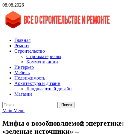
Skip
08.08.2026
to
content
vgasa.ru
Строительный журнал. Всё о строительстве и ремонтах
Главная
Ремонт
Строительство
Стройматериалы
Коммуникации
Интерьер
Мебель
Недвижимость
Архитектура и дизайн
Ландшафтный дизайн
Магазин
Найти:
Main Menu
Мифы о возобновляемой энергетике:
«зеленые источники» –