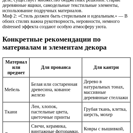
деревянные ящики, самодельные текстильные элементы,
использование подручных материалов.
Миф 2: «Стиль должен быть стерильным и идеальным.» — В
обоих стилях важна рукотворность, неровности, немного
distressed эффекта создают особую атмосферу уюта.
Конкретные рекомендации по
материалам и элементам декора
Материал
или
Для прованса
Для кантри
предмет
Дерево в
Белая или состаренная
натуральных тонах,
Мебель
древесина, кованое
массивные
железо
деревянные стеллажи
Лен, хлопок,
Грубая ткань, клетка,
Ткани
пастельные цвета,
шерсть, мохер
цветочные принты
Свечи, керамика,
Ковры с вышивкой,
винтажные фоторамки,