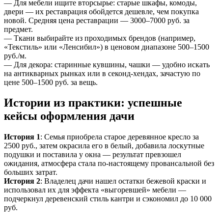
— Для мебели ищите вторсырье: старые шкафы, комоды,
двери — их реставрация обойдется дешевле, чем покупка
новой. Средняя цена реставрации — 3000–7000 руб. за
предмет.
— Ткани выбирайте из проходимых брендов (например,
«Текстиль» или «Ленсибил») в ценовом диапазоне 500–1500
руб./м.
— Для декора: старинные кувшины, чашки — удобно искать
на антикварных рынках или в секонд-хендах, зачастую по
цене 500–1500 руб. за вещь.
Истории из практики: успешные
кейсы оформления дачи
История 1
: Семья приобрела старое деревянное кресло за
2500 руб., затем окрасила его в белый, добавила лоскутные
подушки и поставила у окна — результат превзошел
ожидания, атмосфера стала по-настоящему провансальной без
больших затрат.
История 2
: Владелец дачи нашел остатки бежевой краски и
использовал их для эффекта «выгоревшей» мебели —
подчеркнул деревенский стиль кантри и сэкономил до 10 000
руб.