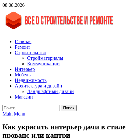
Skip
08.08.2026
to
content
vgasa.ru
Строительный журнал. Всё о строительстве и ремонтах
Главная
Ремонт
Строительство
Стройматериалы
Коммуникации
Интерьер
Мебель
Недвижимость
Архитектура и дизайн
Ландшафтный дизайн
Магазин
Найти:
Main Menu
Как украсить интерьер дачи в стиле
прованс или кантри