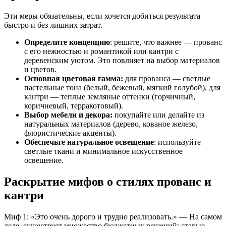
Эти меры обязательны, если хочется добиться результата
быстро и без лишних затрат.
Определите концепцию
: решите, что важнее — прованс
с его нежностью и романтикой или кантри с
деревенским уютом. Это повлияет на выбор материалов
и цветов.
Основная цветовая гамма:
для прованса — светлые
пастельные тона (белый, бежевый, мягкий голубой), для
кантри — теплые земляные оттенки (горчичный,
коричневый, терракотовый).
Выбор мебели и декора:
покупайте или делайте из
натуральных материалов (дерево, кованое железо,
флористические акценты).
Обеспечьте натуральное освещение
: используйте
светлые ткани и минимальное искусственное
освещение.
Раскрытие мифов о стилях прованс и
кантри
Миф 1: «Это очень дорого и трудно реализовать.» — На самом
деле, существует множество бюджетных решений: старые