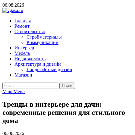
Skip
06.08.2026
to
content
vgasa.ru
Строительный журнал. Всё о строительстве и ремонтах
Главная
Ремонт
Строительство
Стройматериалы
Коммуникации
Интерьер
Мебель
Недвижимость
Архитектура и дизайн
Ландшафтный дизайн
Магазин
Найти:
Main Menu
Тренды в интерьере для дачи:
современные решения для стильного
дома
06.06.2026