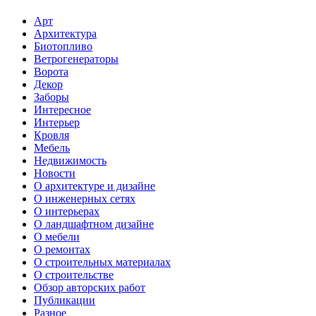
Арт
Архитектура
Биотопливо
Ветрогенераторы
Ворота
Декор
Заборы
Интересное
Интерьер
Кровля
Мебель
Недвижимость
Новости
О архитектуре и дизайне
О инженерных сетях
О интерьерах
О ландшафтном дизайне
О мебели
О ремонтах
О строительных материалах
О строительстве
Обзор авторских работ
Публикации
Разное