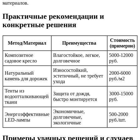
материалов.
Практичные рекомендации и
конкретные решения
Стоимость
Метод/Материал
Преимущества
(примерно)
Композитное
Влагостойкое, легкое,
5000-12000
садовое кресло
долговечное
руб.
Износостойкий,
Натуральный
2000-6000
эстетичный, не требует
камень для дорожек
руб./м2
ухода
Тенты из
Защита от дождя,
3000-15000
водоотталкивающей
быстро монтируется
руб.
ткани
Экономичные,
Энергоэффективные
500-2000
долговечные,
LED-лампы
руб./шт.
экологичные
Примеры удачных решений и случаев