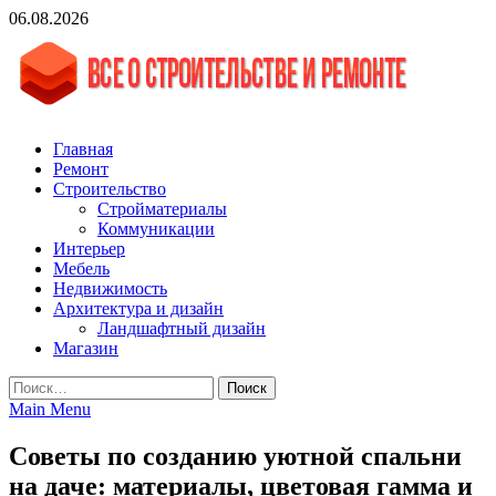
Skip
06.08.2026
to
content
vgasa.ru
Строительный журнал. Всё о строительстве и ремонтах
Главная
Ремонт
Строительство
Стройматериалы
Коммуникации
Интерьер
Мебель
Недвижимость
Архитектура и дизайн
Ландшафтный дизайн
Магазин
Найти:
Main Menu
Советы по созданию уютной спальни
на даче: материалы, цветовая гамма и