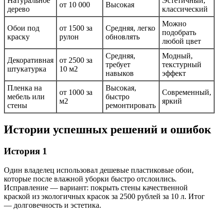
Натуральное
Эстетичный,
от 10 000
Высокая
дерево
классический
Можно
Обои под
от 1500 за
Средняя, легко
подобрать
краску
рулон
обновлять
любой цвет
Средняя,
Модный,
Декоративная
от 2500 за
требует
текстурный
штукатурка
10 м2
навыков
эффект
Пленка на
Высокая,
от 1000 за
Современный,
мебель или
быстро
м2
яркий
стены
ремонтировать
Истории успешных решений и ошибок
История 1
Один владелец использовал дешевые пластиковые обои,
которые после влажной уборки быстро отслоились.
Исправление — вариант: покрыть стены качественной
краской из экологичных красок за 2500 рублей за 10 л. Итог
— долговечность и эстетика.