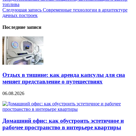
по
топлива
записям
Следующая запись
Современные технологии в архитектуре
дачных построек
Последние записи
Отдых в тишине: как аренда капсулы для сна
меняет представление о путешествиях
06.08.2026
Домашний офис: как обустроить эстетичное и
рабочее пространство в интерьере квартиры