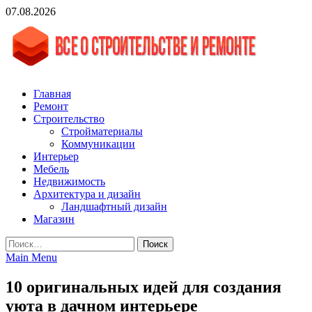
Skip
07.08.2026
to
content
vgasa.ru
Строительный журнал. Всё о строительстве и ремонтах
Главная
Ремонт
Строительство
Стройматериалы
Коммуникации
Интерьер
Мебель
Недвижимость
Архитектура и дизайн
Ландшафтный дизайн
Магазин
Найти:
Main Menu
10 оригинальных идей для создания
уюта в дачном интерьере