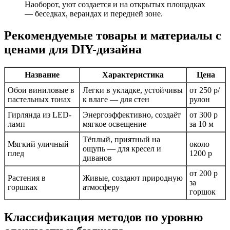
Наоборот, уют создается и на открытых площадках
— беседках, верандах и передней зоне.
Рекомендуемые товары и материалы с
ценами для DIY-дизайна
Название
Характеристика
Цена
Обои виниловые в
Легки в укладке, устойчивы
от 250 р/
пастельных тонах
к влаге — для стен
рулон
Гирлянда из LED-
Энергоэффективно, создаёт
от 300 р
ламп
мягкое освещение
за 10 м
Тёплый, приятный на
Мягкий уличный
около
ощупь — для кресел и
плед
1200 р
диванов
от 200 р
Растения в
Живые, создают природную
за
горшках
атмосферу
горшок
Классификация методов по уровню