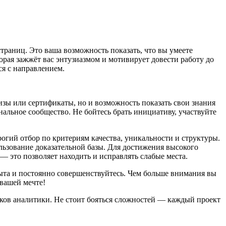
страниц. Это ваша возможность показать, что вы умеете
орая зажжёт вас энтузиазмом и мотивирует довести работу до
ся с направлением.
изы или сертификаты, но и возможность показать свои знания
альное сообщество. Не бойтесь брать инициативу, участвуйте
трогий отбор по критериям качества, уникальности и структуры.
льзование доказательной базы. Для достижения высокого
 — это позволяет находить и исправлять слабые места.
пыта и постоянно совершенствуйтесь. Чем больше внимания вы
 вашей мечте!
ыков аналитики. Не стоит бояться сложностей — каждый проект