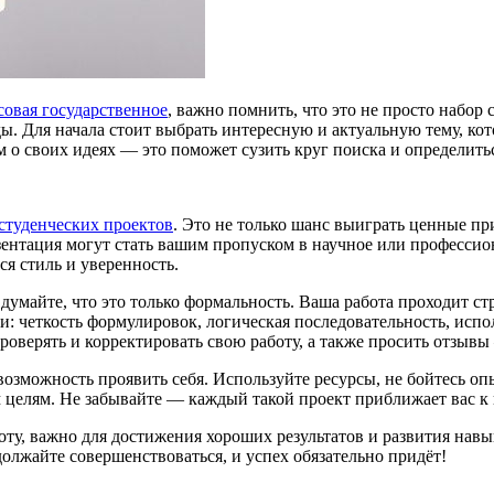
совая государственное
, важно помнить, что это не просто набор 
. Для начала стоит выбрать интересную и актуальную тему, кот
м о своих идеях — это поможет сузить круг поиска и определить
студенческих проектов
. Это не только шанс выиграть ценные пр
ентация могут стать вашим пропуском в научное или профессион
я стиль и уверенность.
 думайте, что это только формальность. Ваша работа проходит с
: четкость формулировок, логическая последовательность, испо
роверять и корректировать свою работу, а также просить отзывы
 возможность проявить себя. Используйте ресурсы, не бойтесь о
м целям. Не забывайте — каждый такой проект приближает вас к
оту, важно для достижения хороших результатов и развития нав
должайте совершенствоваться, и успех обязательно придёт!