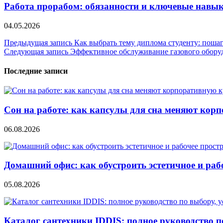
Работа прорабом: обязанности и ключевые навы
04.05.2026
Навигация
Предыдущая запись
Как выбрать тему диплома студенту: пошаго
Следующая запись
Эффективное обслуживание газового оборуд
по
записям
Последние записи
Сон на работе: как капсулы для сна меняют кор
06.08.2026
Домашний офис: как обустроить эстетичное и раб
05.08.2026
Каталог сантехники IDDIS: полное руководство п