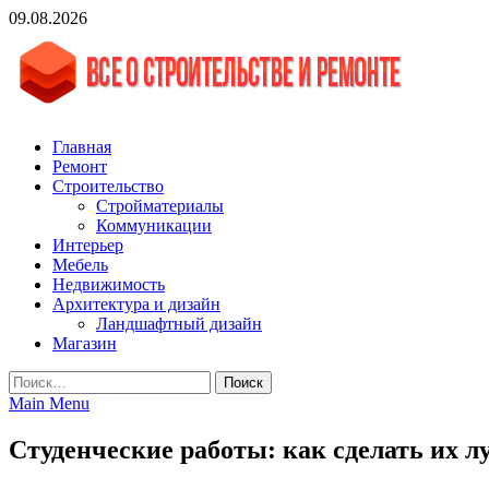
Skip
09.08.2026
to
content
vgasa.ru
Строительный журнал. Всё о строительстве и ремонтах
Главная
Ремонт
Строительство
Стройматериалы
Коммуникации
Интерьер
Мебель
Недвижимость
Архитектура и дизайн
Ландшафтный дизайн
Магазин
Найти:
Main Menu
Студенческие работы: как сделать их л