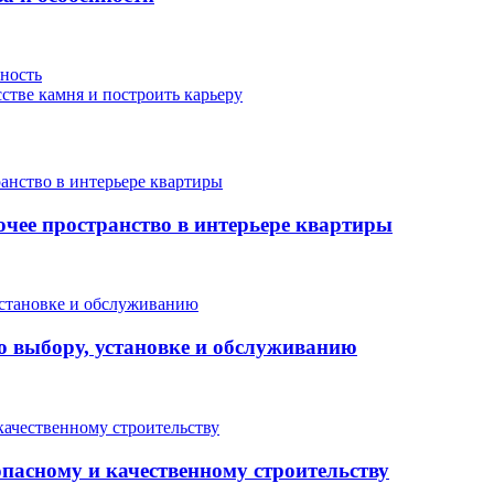
чность
сстве камня и построить карьеру
очее пространство в интерьере квартиры
о выбору, установке и обслуживанию
опасному и качественному строительству