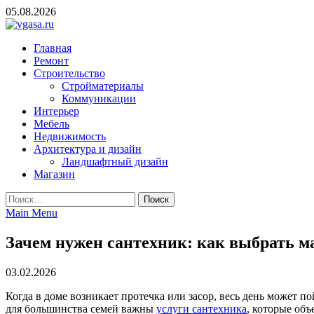
Skip
05.08.2026
to
content
vgasa.ru
Строительный журнал. Всё о строительстве и ремонтах
Главная
Ремонт
Строительство
Стройматериалы
Коммуникации
Интерьер
Мебель
Недвижимость
Архитектура и дизайн
Ландшафтный дизайн
Магазин
Найти:
Main Menu
Зачем нужен сантехник: как выбрать ма
03.02.2026
Когда в доме возникает протечка или засор, весь день может п
для большинства семей важны
услуги сантехника
, которые об