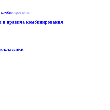
еи и правила комбинирования
неоклассики