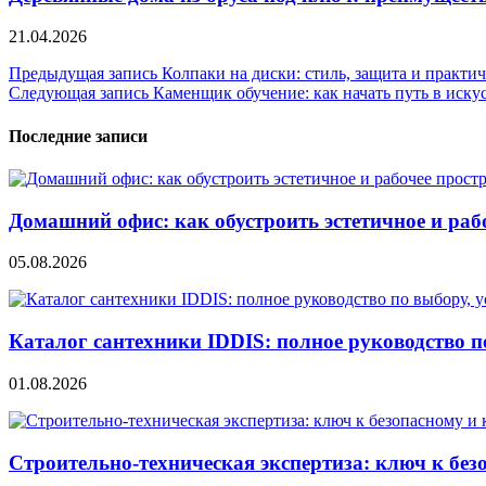
21.04.2026
Навигация
Предыдущая запись
Колпаки на диски: стиль, защита и практи
Следующая запись
Каменщик обучение: как начать путь в иску
по
записям
Последние записи
Домашний офис: как обустроить эстетичное и раб
05.08.2026
Каталог сантехники IDDIS: полное руководство п
01.08.2026
Строительно‑техническая экспертиза: ключ к без