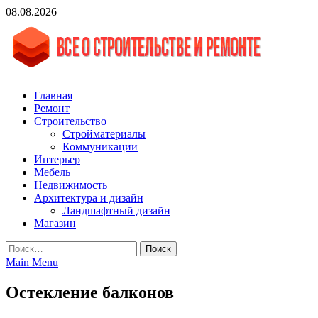
Skip
08.08.2026
to
content
vgasa.ru
Строительный журнал. Всё о строительстве и ремонтах
Главная
Ремонт
Строительство
Стройматериалы
Коммуникации
Интерьер
Мебель
Недвижимость
Архитектура и дизайн
Ландшафтный дизайн
Магазин
Найти:
Main Menu
Остекление балконов