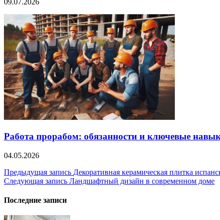
09.07.2026
Работа прорабом: обязанности и ключевые навы
04.05.2026
Навигация
Предыдущая запись
Декоративная керамическая плитка испански
Следующая запись
Ландшафтный дизайн в современном доме
по
записям
Последние записи