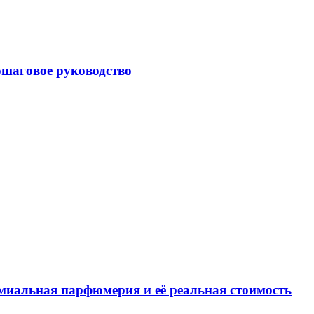
ошаговое руководство
миальная парфюмерия и её реальная стоимость