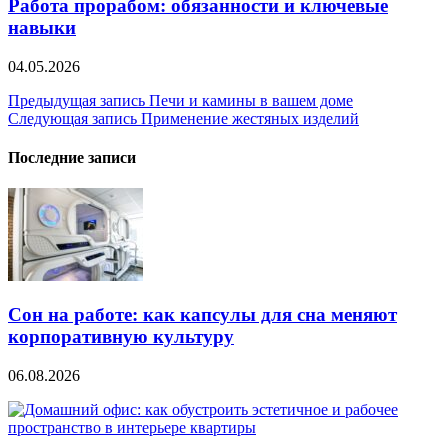
Работа прорабом: обязанности и ключевые
навыки
04.05.2026
Навигация
Предыдущая запись
Печи и камины в вашем доме
Следующая запись
Применение жестяных изделий
по
записям
Последние записи
Сон на работе: как капсулы для сна меняют
корпоративную культуру
06.08.2026