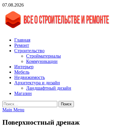
Skip
07.08.2026
to
content
vgasa.ru
Строительный журнал. Всё о строительстве и ремонтах
Главная
Ремонт
Строительство
Стройматериалы
Коммуникации
Интерьер
Мебель
Недвижимость
Архитектура и дизайн
Ландшафтный дизайн
Магазин
Найти:
Main Menu
Поверхностный дренаж