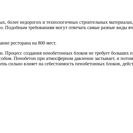
, более недорогих и технологичных строительных материалах, к
во. Подобным требованиям могут отвечать самые разные виды яч
ние ресторана на 800 мест.
он.
Процесс создания пенобетонных блоков не требует больших п
особом. Пенобетон при атмосферном давлении застывает, и пото
очень сильно влияет на себестоимость пенобетонных блоков, де