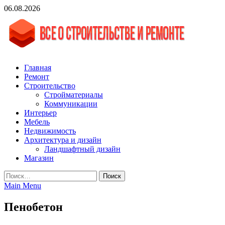
Skip
06.08.2026
to
content
vgasa.ru
Строительный журнал. Всё о строительстве и ремонтах
Главная
Ремонт
Строительство
Стройматериалы
Коммуникации
Интерьер
Мебель
Недвижимость
Архитектура и дизайн
Ландшафтный дизайн
Магазин
Найти:
Main Menu
Пенобетон