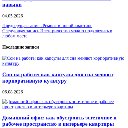
навыки
04.05.2026
Навигация
Предыдущая запись
Ремонт в новой квартире
Следующая запись
Электричество можно подключить в
по
любом месте
записям
Последние записи
Сон на работе: как капсулы для сна меняют
корпоративную культуру
06.08.2026
Домашний офис: как обустроить эстетичное и
рабочее пространство в интерьере квартиры