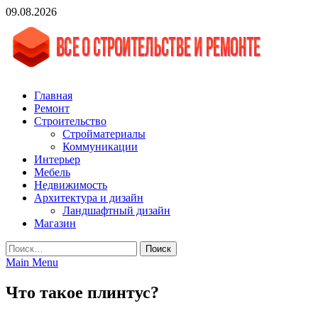
Skip
09.08.2026
to
content
vgasa.ru
Строительный журнал. Всё о строительстве и ремонтах
Главная
Ремонт
Строительство
Стройматериалы
Коммуникации
Интерьер
Мебель
Недвижимость
Архитектура и дизайн
Ландшафтный дизайн
Магазин
Найти:
Main Menu
Что такое плинтус?