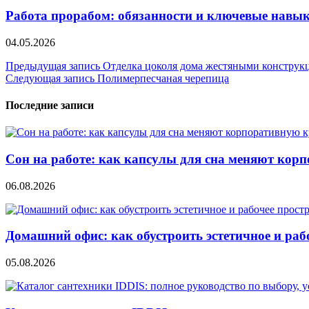
Работа прорабом: обязанности и ключевые навы
04.05.2026
Навигация
Предыдущая запись
Отделка цоколя дома жестяными конструк
Следующая запись
Полимерпесчаная черепица
по
записям
Последние записи
Сон на работе: как капсулы для сна меняют кор
06.08.2026
Домашний офис: как обустроить эстетичное и раб
05.08.2026