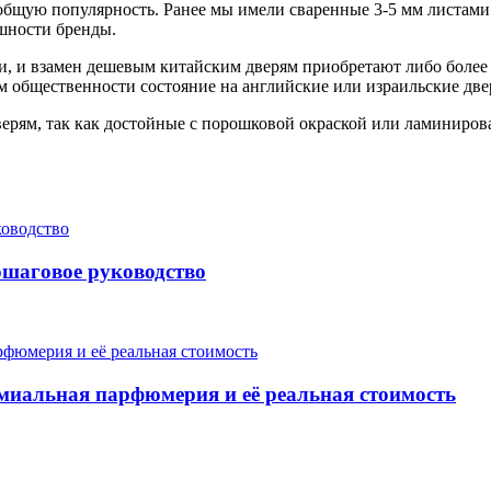
бщую популярность. Ранее мы имели сваренные 3-5 мм листами 
шности бренды.
и, и взамен дешевым китайским дверям приобретают либо более 
м общественности состояние на английские или израильские две
верям, так как достойные с порошковой окраской или ламиниро
ошаговое руководство
миальная парфюмерия и её реальная стоимость