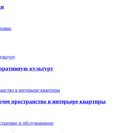
ки
циями
поративную культуру
очее пространство в интерьере квартиры