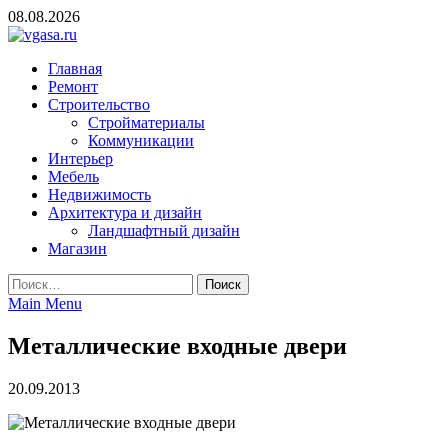
Skip
08.08.2026
to
content
vgasa.ru
Строительный журнал. Всё о строительстве и ремонтах
Главная
Ремонт
Строительство
Стройматериалы
Коммуникации
Интерьер
Мебель
Недвижимость
Архитектура и дизайн
Ландшафтный дизайн
Магазин
Найти:
Main Menu
Металлические входные двери
20.09.2013